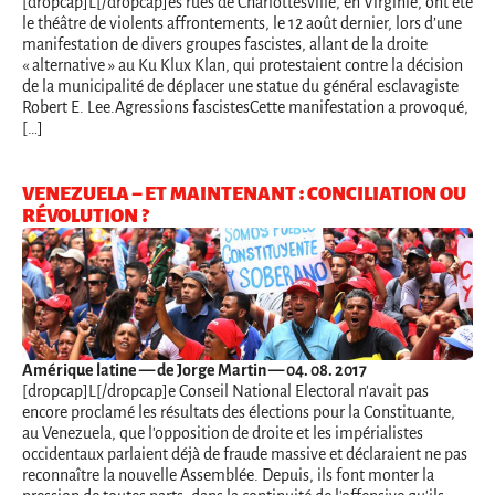
[dropcap]L[/dropcap]es rues de Charlottesville, en Virginie, ont été
le théâtre de violents affrontements, le 12 août dernier, lors d’une
manifestation de divers groupes fascistes, allant de la droite
« alternative » au Ku Klux Klan, qui protestaient contre la décision
de la municipalité de déplacer une statue du général esclavagiste
Robert E. Lee.Agressions fascistesCette manifestation a provoqué,
[…]
VENEZUELA – ET MAINTENANT : CONCILIATION OU
RÉVOLUTION ?
Amérique latine
— de Jorge Martin — 04. 08. 2017
[dropcap]L[/dropcap]e Conseil National Electoral n'avait pas
encore proclamé les résultats des élections pour la Constituante,
au Venezuela, que l'opposition de droite et les impérialistes
occidentaux parlaient déjà de fraude massive et déclaraient ne pas
reconnaître la nouvelle Assemblée. Depuis, ils font monter la