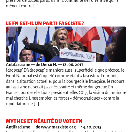
pression de toutes parts, dans la continuité de l'offensive qu'ils
mènent contre […]
LE FN EST-IL UN PARTI FASCISTE ?
Antifascisme
— de Dersu H. — 18. 06. 2017
[dropcap]D[/dropcap]e manière aussi superficielle que précoce, le
Front National est étiqueté comme étant « fasciste ». Pourtant,
dans la situation actuelle, pour la bourgeoisie française, le recours
au fascisme ne serait pas nécessaire et même dangereux.En
France, lors des élections présidentielles 2017, la vision du moindre
mal cherche à rassembler les forces « démocratiques » contre la
candidature de […]
MYTHES ET RÉALITÉ DU VOTE FN
Antifascisme
— de www.marxiste.org — 14. 10. 2015