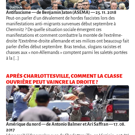
Antifascisme
— de Benjamin Jaton (ASEMA) — 25. 11. 2018
Peut-on parler d’un dévalement de hordes fascistes lors des
manifestations anti-migrants survenues début septembre à
Chemnitz ? De quelle situation sociale émergent ces
manifestations et comment combattre la montée de l’extrême-
droite ?L’extrême-droite allemande et ses milices ont beaucoup fait
parler d’elles début septembre. Bras tendus, slogans racistes et
chasses aux « non-Allemands » comptent parmi les saletés portées
à la […]
APRÈS CHARLOTTESVILLE, COMMENT LA CLASSE
OUVRIÈRE PEUT VAINCRE LA DROITE ?
Amérique du nord
— de Antonio Balmer et Ari Saffran — 17. 08.
2017