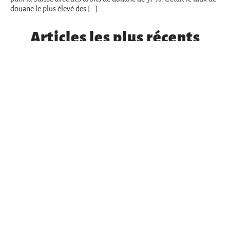
douane le plus élevé des […]
Articles les plus récents
COMMENT LES COMMUNISTES S’ORGANISENT AU
PAKISTAN
Solidarité
— de der redaktion — 23. 07. 2026
COMMENT LES COMMUNISTES S’ORGANISENT AU
PAKISTAN
Solidarité
— de der redaktion — 23. 07. 2026