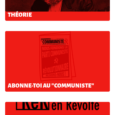
THÉORIE
ABONNE-TOI AU "COMMUNISTE"