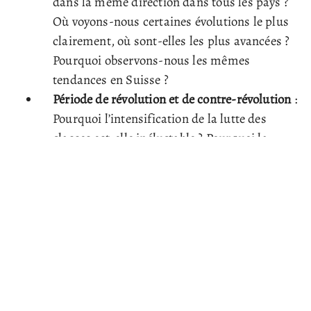
dans la même direction dans tous les pays ?
Où voyons-nous certaines évolutions le plus
clairement, où sont-elles les plus avancées ?
Pourquoi observons-nous les mêmes
tendances en Suisse ?
Période de révolution et de contre-révolution
:
Pourquoi l’intensification de la lutte des
classes est-elle inéluctable ? Pourquoi la
classe ouvrière est-elle contrainte d’engager
la lutte contre le système capitaliste ?
Pourquoi des explosions sociales sont-elles
imminentes partout dans le monde ?
Conscience et direction
: Comment la
conscience de la classe ouvrière se
développe-t-elle ?
Pourquoi la crise du capitalisme signifie-t-