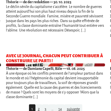
Théorie
— de der redaktion — 30. 10. 2025
Le déclin sénile du capitalisme s’accélère. Le nombre de guerres
atteint aujourd’hui son plus haut niveau depuis la fin de la
Seconde Guerre mondiale. Famine, misère et pauvreté sévissent
e
jusque dans les pays les plus riches. Dans sa quête effrénée de
profits, la classe dominante entraîne l’humanité tout entière vers
l’abîme. Une révolution est nécessaire.Désespoir, […]
AVEC LE JOURNAL, CHACUN PEUT CONTRIBUER À
CONSTRUIRE LE PARTI !
Théorie
— de Damiano Capelli, Bâle — 18. 08. 2025
À une époque où les conflits prennent de l’ampleur partout dans
le monde et où l'hégémonie du capital devient insupportable
pour toujours plus de travailleurs, la soif de réponses grandit
également. Quelle est la cause des guerres et des licenciements
a
de masse ? Quels sont les moyens de s'y opposer ?Alors que la
classe dominante […]
1
2
3
…
14
suivante