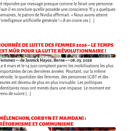
et répondre par message presque comme le ferait une personne.
Faut-il en conclure qu’elle possède une conscience ?Il y a quelques
semaines, le patron de Nvidia affirmait: « Nous avons atteint
l’intelligence artificielle générale ! » À en croire ces […]
JOURNÉE DE LUTTE DES FEMMES 2026 – LE TEMPS
EST MÛR POUR LA LUTTE RÉVOLUTIONNAIRE !
Femmes
— de Jannick Hayoz, Berne — 08. 03. 2026
Le 8 mars et le 14 juin comptent parmi les mobilisations les plus
importantes de ces dernières années. Pourtant, sur la même
période, le quotidien des femmes, des personnes LGBT et des
jeunes est devenu de plus en plus invivable. Les politiques
identitaires nous ont menés dans une impasse. Le moment est
venu de suivre […]
MÉLENCHON, CORBYN ET MAMDANI :
RÉFORMISME ET COMMUNISME