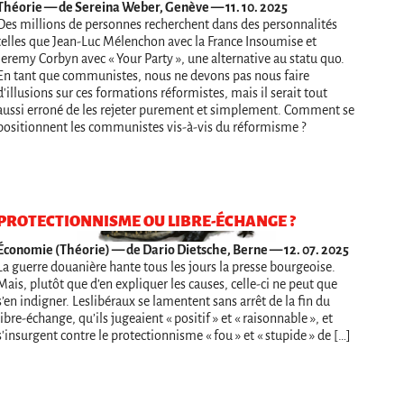
Théorie
— de Sereina Weber, Genève — 11. 10. 2025
Des millions de personnes recherchent dans des personnalités
telles que Jean-Luc Mélenchon avec la France Insoumise et
Jeremy Corbyn avec « Your Party », une alternative au statu quo.
En tant que communistes, nous ne devons pas nous faire
d'illusions sur ces formations réformistes, mais il serait tout
aussi erroné de les rejeter purement et simplement. Comment se
positionnent les communistes vis-à-vis du réformisme ?
PROTECTIONNISME OU LIBRE-ÉCHANGE ?
Économie (Théorie)
— de Dario Dietsche, Berne — 12. 07. 2025
La guerre douanière hante tous les jours la presse bourgeoise.
Mais, plutôt que d’en expliquer les causes, celle-ci ne peut que
s’en indigner. Leslibéraux se lamentent sans arrêt de la fin du
libre-échange, qu’ils jugeaient « positif » et « raisonnable », et
s'insurgent contre le protectionnisme « fou » et « stupide » de […]