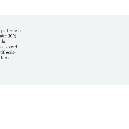
partie de la
ire (ICR).
 du
s d’accord
if, écris-
forts.