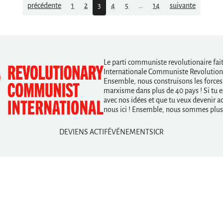
précédente
1
2
3
4
5
…
14
suivante
Le parti communiste revolutionaire fait 
Internationale Communiste Revolutiona
Ensemble, nous construisons les forces
marxisme dans plus de 40 pays ! Si tu e
avec nos idées et que tu veux devenir act
nous ici ! Ensemble, nous sommes plus 
DEVIENS ACTIF
ÉVÉNEMENTS
ICR