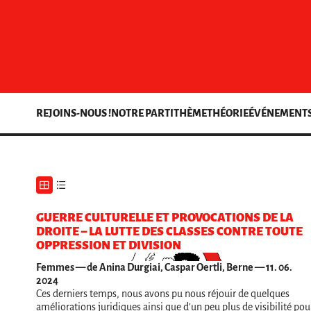
REJOINS-NOUS !
NOTRE PARTI
THÈME
THÉORIE
ÉVÉNEMENT
GUERRE CULTURELLE ET PROVOCATIONS DE LA
DROITE – LA LUTTE DES CLASSES CONTRE TOUTE
OPPRESSION ET DIVISION
Femmes
— de Anina Durgiai, Caspar Oertli, Berne — 11. 06.
2024
Ces derniers temps, nous avons pu nous réjouir de quelques
améliorations juridiques ainsi que d’un peu plus de visibilité pou