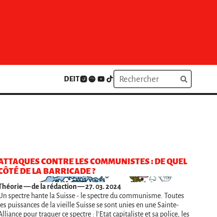
DE
IT
ATTAQUES CONTRE LES COMMUNISTES : DE QUEL
CÔTÉ DE LA BARRICADE ?
Théorie
— de la rédaction — 27. 03. 2024
Un spectre hante la Suisse - le spectre du communisme. Toutes
les puissances de la vieille Suisse se sont unies en une Sainte-
Alliance pour traquer ce spectre : l'Etat capitaliste et sa police, les