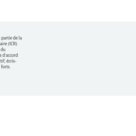
partie de la
ire (ICR).
 du
s d’accord
if, écris-
forts.