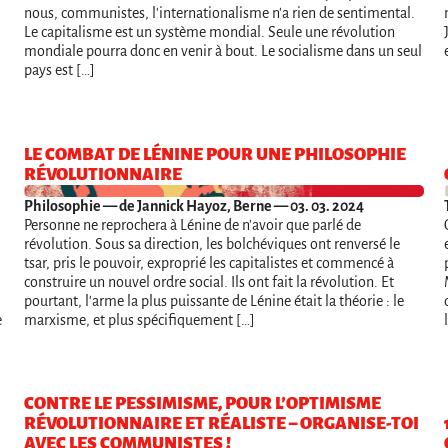
nous, communistes, l'internationalisme n'a rien de sentimental.
Le capitalisme est un système mondial. Seule une révolution
mondiale pourra donc en venir à bout. Le socialisme dans un seul
pays est […]
LE COMBAT DE LÉNINE POUR UNE PHILOSOPHIE
RÉVOLUTIONNAIRE
Philosophie
— de Jannick Hayoz, Berne — 03. 03. 2024
Personne ne reprochera à Lénine de n'avoir que parlé de
révolution. Sous sa direction, les bolchéviques ont renversé le
tsar, pris le pouvoir, exproprié les capitalistes et commencé à
construire un nouvel ordre social. Ils ont fait la révolution. Et
pourtant, l'arme la plus puissante de Lénine était la théorie : le
e
marxisme, et plus spécifiquement […]
CONTRE LE PESSIMISME, POUR L’OPTIMISME
RÉVOLUTIONNAIRE ET RÉALISTE – ORGANISE-TOI
AVEC LES COMMUNISTES !