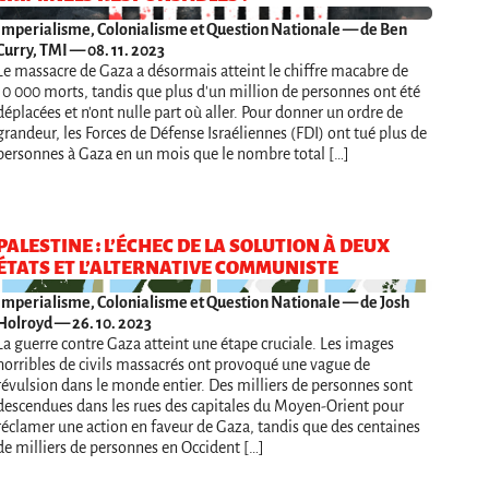
Imperialisme, Colonialisme et Question Nationale
— de Ben
Curry, TMI — 08. 11. 2023
Le massacre de Gaza a désormais atteint le chiffre macabre de
10 000 morts, tandis que plus d'un million de personnes ont été
déplacées et n'ont nulle part où aller. Pour donner un ordre de
grandeur, les Forces de Défense Israéliennes (FDI) ont tué plus de
personnes à Gaza en un mois que le nombre total […]
PALESTINE : L’ÉCHEC DE LA SOLUTION À DEUX
ÉTATS ET L’ALTERNATIVE COMMUNISTE
Imperialisme, Colonialisme et Question Nationale
— de Josh
Holroyd — 26. 10. 2023
La guerre contre Gaza atteint une étape cruciale. Les images
horribles de civils massacrés ont provoqué une vague de
révulsion dans le monde entier. Des milliers de personnes sont
descendues dans les rues des capitales du Moyen-Orient pour
réclamer une action en faveur de Gaza, tandis que des centaines
de milliers de personnes en Occident […]