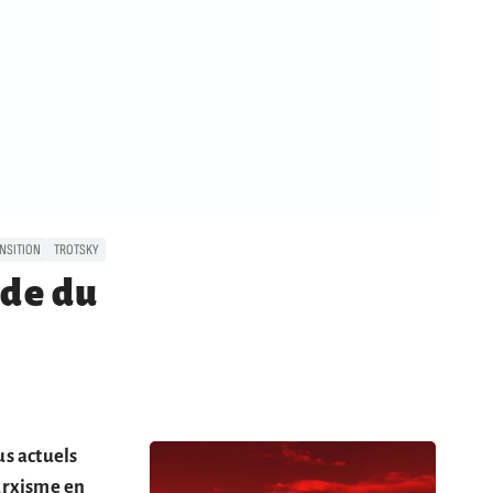
NSITION
TROTSKY
ode du
us actuels
marxisme en