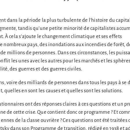
t dans la période la plus turbulente de l’histoire du capita
gmente, tandis qu’une petite minorité de capitalistes accu
t. À cela s’ajoute le changement climatique et ses effets
e nombreux pays, des inondations aux incendies de forêt, dé
de millions de personnes. Dans ces circonstances, les puiss
nflit les unes avec les autres pour les marchés et les sphère
ilité, des guerres et des guerres civiles.
ns, voire des milliards de personnes dans tous les pays à s
, quelles en sont les causes et quelles sont les solutions.
tionnaires ont des réponses claires à ces questions et un 
cine de cette crise. Que contient donc ce programme ? Et com
diennes de la classe ouvrière ? Ces questions ont été traitée
tsky dans son Programme de transition, rédigé en 1938 et a