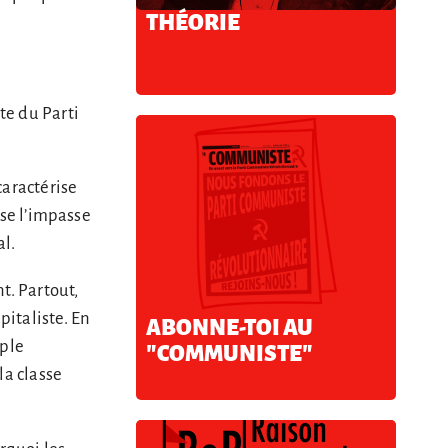
THÉORIE
te du Parti
caractérise
sse l’impasse
l.
t. Partout,
pitaliste. En
ABONNE-TOI AU
mple
"COMMUNISTE"
la classe