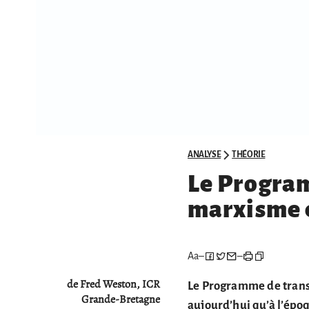
ANALYSE
THÉORIE
Le Program
marxisme e
Aa
–
–
de Fred Weston, ICR
Le Programme de transit
Grande-Bretagne
aujourd’hui qu’à l’époq