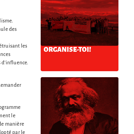
lisme.
mule des
truisant les
ORGANISE-TOI!
ances
s d’influence.
e demander
programme
ment le
s de manière
dopté par le