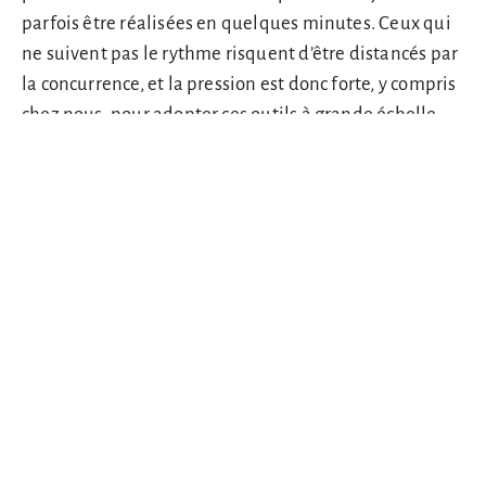
parfois être réalisées en quelques minutes. Ceux qui
ne suivent pas le rythme risquent d’être distancés par
la concurrence, et la pression est donc forte, y compris
chez nous, pour adopter ces outils à grande échelle.
Pour la direction, cela signifie avant tout une chose :
moins de coûts, plus de rendement. Mon chef est
convaincu que d’ici quelques années les
programmeurs seront en grande partie superflus.
Ceux qui croient cela n’ont sans doute jamais dû
remettre en marche un système de production à 3
heures du matin !
Chez nous, les développeurs, la perception est
différente. « Penser, c’est un truc du siècle dernier »,
plaisantait un collègue quand un autre lui racontait