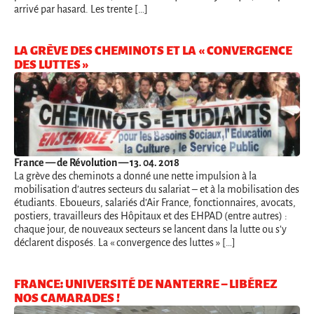
arrivé par hasard. Les trente […]
LA GRÈVE DES CHEMINOTS ET LA « CONVERGENCE
DES LUTTES »
France
— de Révolution — 13. 04. 2018
La grève des cheminots a donné une nette impulsion à la
mobilisation d’autres secteurs du salariat – et à la mobilisation des
étudiants. Eboueurs, salariés d’Air France, fonctionnaires, avocats,
postiers, travailleurs des Hôpitaux et des EHPAD (entre autres) :
chaque jour, de nouveaux secteurs se lancent dans la lutte ou s’y
déclarent disposés. La « convergence des luttes » […]
FRANCE: UNIVERSITÉ DE NANTERRE – LIBÉREZ
NOS CAMARADES !