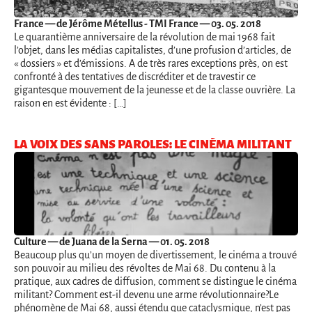
France
— de Jérôme Métellus - TMI France — 03. 05. 2018
Le quarantième anniversaire de la révolution de mai 1968 fait
l’objet, dans les médias capitalistes, d’une profusion d’articles, de
« dossiers » et d’émissions. A de très rares exceptions près, on est
confronté à des tentatives de discréditer et de travestir ce
gigantesque mouvement de la jeunesse et de la classe ouvrière. La
raison en est évidente : […]
LA VOIX DES SANS PAROLES: LE CINÉMA MILITANT
Culture
— de Juana de la Serna — 01. 05. 2018
Beaucoup plus qu’un moyen de divertissement, le cinéma a trouvé
son pouvoir au milieu des révoltes de Mai 68. Du contenu à la
pratique, aux cadres de diffusion, comment se distingue le cinéma
militant? Comment est-il devenu une arme révolutionnaire?Le
phénomène de Mai 68, aussi étendu que cataclysmique, n’est pas