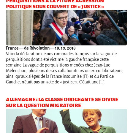
PERQUISITIONS À LA FI : UNE AGRESSION
POLITIQUE SOUS COUVERT DE « JUSTICE »
France
— de Révolution — 18. 10. 2018
Voici la déclaration de nos camarades français sur la vague de
perquisitions dont a été victime la gauche française cette
semaine.La vague de perquisitions menées chez Jean-Luc
Mélenchon, plusieurs de ses collaborateurs ou ex-collaborateurs,
ainsi qu’aux sièges de la France insoumise (FI) et du Parti de
Gauche, n’était pas un acte de « justice ». C’était une […]
ALLEMAGNE : LA CLASSE DIRIGEANTE SE DIVISE
SUR LA QUESTION MIGRATOIRE