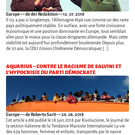
Europe
— de der Redaktion — 12. 07. 2018
Il n’y a pas si longtemps, l’Allemagne était vue comme un des rares
pays politiquement stables. En surface, avec une forte croissance
économique et une position dominante en Europe, tout semblait
aller pour le mieux pour la classe dirigeante allemande. Mais cette
stabilité est aujourd’hui profondément bouleversée.Depuis plus
de 70 ans, la CDU (Union Chrétienne Démocratique) […]
AQUARIUS – CONTRE LE RACISME DE SALVINI ET
L’HYPOCRISIE DU PARTI DÉMOCRATE
Europe
— de Roberto Sarti — 26. 06. 2018
Cet article a été publié le 18 juin 2018 par Rivoluzione, le journal de
la section italienne de la Tendance Marxiste Internationale.La vie
des 629 hommes, femmes et enfants, transportés par le navire