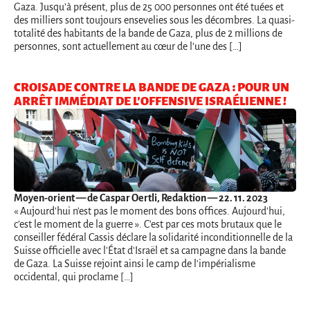
Gaza. Jusqu’à présent, plus de 25 000 personnes ont été tuées et
des milliers sont toujours ensevelies sous les décombres. La quasi-
totalité des habitants de la bande de Gaza, plus de 2 millions de
personnes, sont actuellement au cœur de l’une des […]
CROISADE CONTRE LA BANDE DE GAZA : POUR UN
ARRÊT IMMÉDIAT DE L’OFFENSIVE ISRAÉLIENNE !
Moyen-orient
— de Caspar Oertli, Redaktion — 22. 11. 2023
« Aujourd'hui n'est pas le moment des bons offices. Aujourd'hui,
c'est le moment de la guerre ». C'est par ces mots brutaux que le
conseiller fédéral Cassis déclare la solidarité inconditionnelle de la
Suisse officielle avec l'État d'Israël et sa campagne dans la bande
de Gaza. La Suisse rejoint ainsi le camp de l'impérialisme
occidental, qui proclame […]