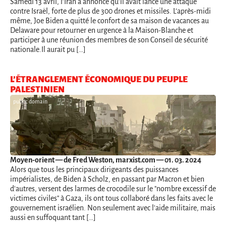
Samedi 13 avril, l’Iran a annoncé qu’il avait lancé une attaque
contre Israël, forte de plus de 300 drones et missiles. L’après-midi
même, Joe Biden a quitté le confort de sa maison de vacances au
Delaware pour retourner en urgence à la Maison-Blanche et
participer à une réunion des membres de son Conseil de sécurité
nationale.Il aurait pu […]
L’ÉTRANGLEMENT ÉCONOMIQUE DU PEUPLE
PALESTINIEN
public domain
Moyen-orient
— de Fred Weston, marxist.com — 01. 03. 2024
Alors que tous les principaux dirigeants des puissances
impérialistes, de Biden à Scholz, en passant par Macron et bien
d'autres, versent des larmes de crocodile sur le "nombre excessif de
victimes civiles" à Gaza, ils ont tous collaboré dans les faits avec le
gouvernement israélien. Non seulement avec l'aide militaire, mais
aussi en suffoquant tant […]