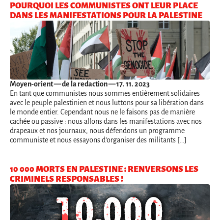
POURQUOI LES COMMUNISTES ONT LEUR PLACE
DANS LES MANIFESTATIONS POUR LA PALESTINE
Moyen-orient
— de la redaction — 17. 11. 2023
En tant que communistes nous sommes entièrement solidaires
avec le peuple palestinien et nous luttons pour sa libération dans
le monde entier. Cependant nous ne le faisons pas de manière
cachée ou passive : nous allons dans les manifestations avec nos
drapeaux et nos journaux, nous défendons un programme
communiste et nous essayons d'organiser des militants […]
10 000 MORTS EN PALESTINE : RENVERSONS LES
CRIMINELS RESPONSABLES !