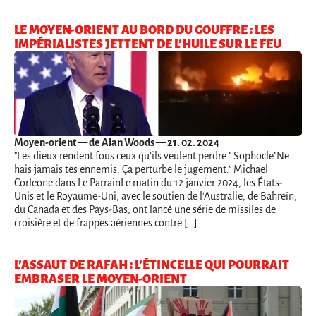
LE MOYEN-ORIENT AU BORD DU GOUFFRE : LES
IMPÉRIALISTES JETTENT DE L’HUILE SUR LE FEU
Moyen-orient
— de Alan Woods — 21. 02. 2024
"Les dieux rendent fous ceux qu’ils veulent perdre." Sophocle"Ne
hais jamais tes ennemis. Ça perturbe le jugement." Michael
Corleone dans Le ParrainLe matin du 12 janvier 2024, les États-
Unis et le Royaume-Uni, avec le soutien de l'Australie, de Bahreïn,
du Canada et des Pays-Bas, ont lancé une série de missiles de
croisière et de frappes aériennes contre […]
L’ASSAUT DE RAFAH : L’ÉTINCELLE QUI POURRAIT
EMBRASER LE MOYEN-ORIENT