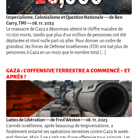
Imperialisme, Colonialisme et Question Nationale
— de Ben
Curry, TMI — 08. 11. 2023
Le massacre de Gaza a désormais atteint le chiffre macabre de
10 000 morts, tandis que plus d'un million de personnes ont été
déplacées et n'ont nulle part où aller. Pour donner un ordre de
grandeur, les Forces de Défense Israéliennes (FDI) ont tué plus de
personnes à Gaza en un mois que le nombre total […]
GAZA : L’OFFENSIVE TERRESTRE A COMMENCÉ – ET
APRÈS ?
Luttes de Libération
— de Fred Weston — 08. 11. 2023
L’armée israélienne, après beaucoup de tergiversations, a
finalement entamé ses opérations terrestres contre Gaza le week-
end dernier. Mais il ne s’agit pas d’une offensive tous azimuts. Les