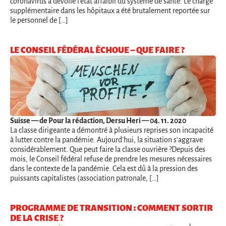
coronavirus a dévoilé l'état affaibli du système de santé. Le charge
supplémentaire dans les hôpitaux a été brutalement reportée sur
le personnel de […]
LE CONSEIL FÉDÉRAL ÉCHOUE – QUE FAIRE ?
Suisse
— de Pour la rédaction, Dersu Heri — 04. 11. 2020
La classe dirigeante a démontré à plusieurs reprises son incapacité
à lutter contre la pandémie. Aujourd'hui, la situation s'aggrave
considérablement. Que peut faire la classe ouvrière ?Depuis des
mois, le Conseil fédéral refuse de prendre les mesures nécessaires
dans le contexte de la pandémie. Cela est dû à la pression des
puissants capitalistes (association patronale, […]
PROGRAMME DE TRANSITION : COMMENT SORTIR
DE LA CRISE ?