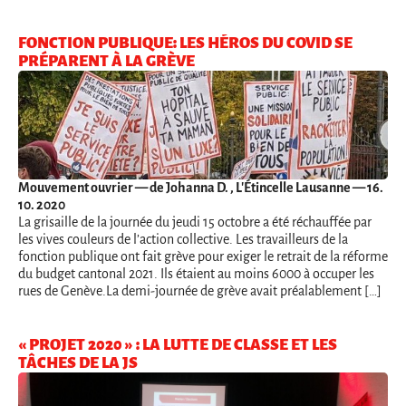
FONCTION PUBLIQUE: LES HÉROS DU COVID SE
PRÉPARENT À LA GRÈVE
Mouvement ouvrier
— de Johanna D. , L'Étincelle Lausanne — 16.
10. 2020
La grisaille de la journée du jeudi 15 octobre a été réchauffée par
les vives couleurs de l’action collective. Les travailleurs de la
fonction publique ont fait grève pour exiger le retrait de la réforme
du budget cantonal 2021. Ils étaient au moins 6000 à occuper les
rues de Genève.La demi-journée de grève avait préalablement […]
« PROJET 2020 » : LA LUTTE DE CLASSE ET LES
TÂCHES DE LA JS