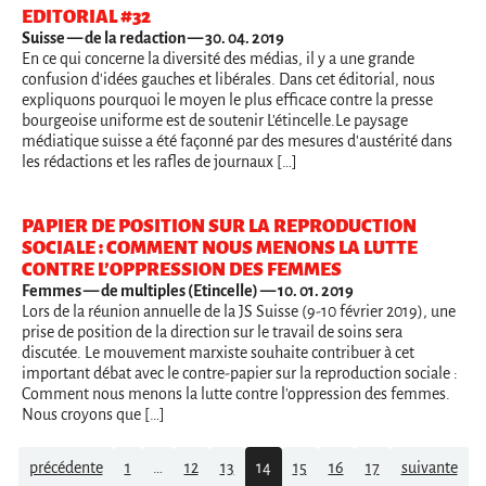
EDITORIAL #32
Suisse
— de la redaction — 30. 04. 2019
En ce qui concerne la diversité des médias, il y a une grande
confusion d'idées gauches et libérales. Dans cet éditorial, nous
expliquons pourquoi le moyen le plus efficace contre la presse
bourgeoise uniforme est de soutenir L'étincelle.Le paysage
médiatique suisse a été façonné par des mesures d'austérité dans
les rédactions et les rafles de journaux […]
PAPIER DE POSITION SUR LA REPRODUCTION
SOCIALE : COMMENT NOUS MENONS LA LUTTE
CONTRE L’OPPRESSION DES FEMMES
Femmes
— de multiples (Etincelle) — 10. 01. 2019
Lors de la réunion annuelle de la JS Suisse (9-10 février 2019), une
prise de position de la direction sur le travail de soins sera
discutée. Le mouvement marxiste souhaite contribuer à cet
important débat avec le contre-papier sur la reproduction sociale :
Comment nous menons la lutte contre l'oppression des femmes.
Nous croyons que […]
Navigation
précédente
1
…
12
13
14
15
16
17
suivante