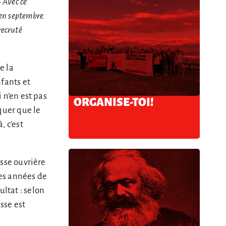
» Avec ce
 en septembre.
recruté
e la
fants et
i n’en est pas
ORGANISE-TOI!
iquer que le
, c’est
asse ouvrière
des années de
ultat : selon
isse est