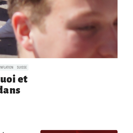
INFLATION
SUISSE
uoi et
dans