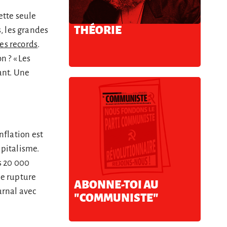
ette seule
THÉORIE
, les grandes
es records
.
n ? « Les
ant. Une
nflation est
apitalisme.
s 20 000
ne rupture
ABONNE-TOI AU
urnal avec
"COMMUNISTE"