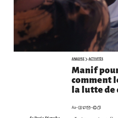
ANALYSE
ACTIVITÉS
Manif pour 
comment le
la lutte de
Aa
–
–