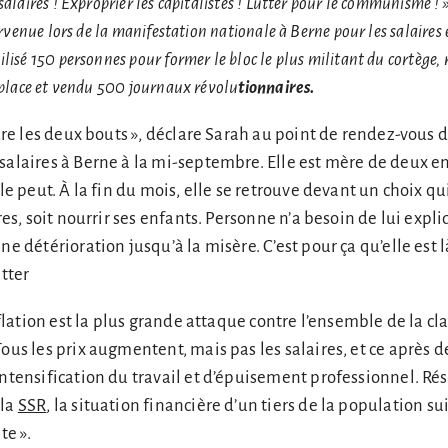
alaires ! Exproprier les capitalistes ! Lutter pour le communisme ! 
tervenue lors de la manifestation nationale à Berne pour les salaires
lisé 150 personnes pour former le bloc le plus militant du cortège, 
r place et vendu 500 journaux révolu
tionnaires.
ndre les deux bouts », déclare Sarah au point de rendez-vous d
salaires à Berne à la mi-septembre. Elle est mère de deux en
 le peut. À la fin du mois, elle se retrouve devant un choix qu
ures, soit nourrir ses enfants. Personne n’a besoin de lui expl
ne détérioration jusqu’à la misère. C’est pour ça qu’elle est là
utter
inflation est la plus grande attaque contre l’ensemble de la cl
Tous les prix augmentent, mais pas les salaires, et ce après 
intensification du travail et d’épuisement professionnel. Rés
 la
SSR
, la situation financière d’un tiers de la population su
te ».