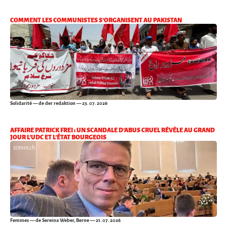
COMMENT LES COMMUNISTES S’ORGANISENT AU PAKISTAN
Solidarité
— de der redaktion — 23. 07. 2026
AFFAIRE PATRICK FREI : UN SCANDALE D’ABUS CRUEL RÉVÈLE AU GRAND
JOUR L’UDC ET L’ÉTAT BOURGEOIS
20min.ch
Femmes
— de Sereina Weber, Berne — 21. 07. 2026