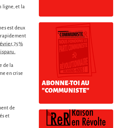
ligne, et la
nes est deux
nt rapidement
évrier, 75%
disparu.
 de la
me en crise
ABONNE-TOI AU
"COMMUNISTE"
ment de
és et