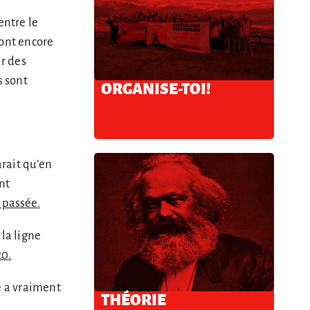
entre le
sont encore
ir des
s sont
ORGANISE-TOI!
arait qu’en
ent
 passée.
la ligne
20.
e a vraiment
THÉORIE