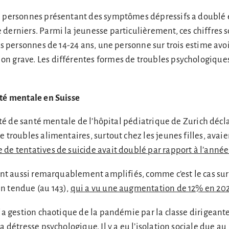
e personnes présentant des symptômes dépressifs a doublé 
derniers. Parmi la jeunesse particulièrement, ces chiffres 
les personnes de 14-24 ans, une personne sur trois estime avo
n grave. Les différentes formes de troubles psychologique
nté mentale en Suisse
nité de santé mentale de l’hôpital pédiatrique de Zurich décl
e troubles alimentaires, surtout chez les jeunes filles, avai
 de tentatives de suicide avait doublé par rapport à l’année
sont aussi remarquablement amplifiés, comme c’est le cas sur 
n tendue (au 143),
qui a vu une augmentation de 12% en 20
 la gestion chaotique de la pandémie par la classe dirigeant
a détresse psychologique. Il y a eu l’isolation sociale due au