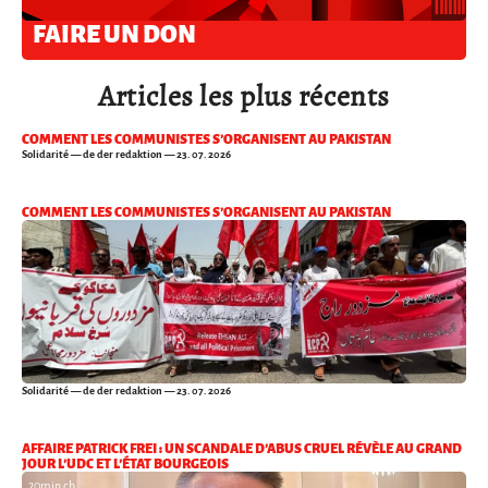
FAIRE UN DON
Articles les plus récents
COMMENT LES COMMUNISTES S’ORGANISENT AU PAKISTAN
Solidarité
— de der redaktion — 23. 07. 2026
COMMENT LES COMMUNISTES S’ORGANISENT AU PAKISTAN
Solidarité
— de der redaktion — 23. 07. 2026
AFFAIRE PATRICK FREI : UN SCANDALE D’ABUS CRUEL RÉVÈLE AU GRAND
JOUR L’UDC ET L’ÉTAT BOURGEOIS
20min.ch