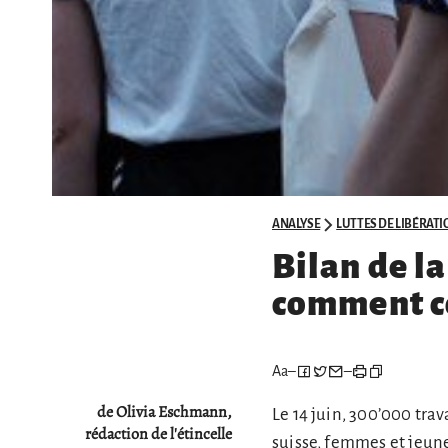
ANALYSE
LUTTES DE LIBÉRATI
Bilan de l
comment co
Aa
–
–
de Olivia Eschmann,
Le 14 juin, 300’000 trav
rédaction de l'étincelle
suisse, femmes et jeun