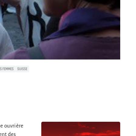
ES FEMMES
SUISSE
se ouvrière
ent des