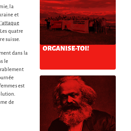
mie, la
kraine et
l’attaque
 Les quatre
re suisse.
ORGANISE-TOI!
ement dans la
s le
dérablement
journée
s femmes est
lution.
ême de