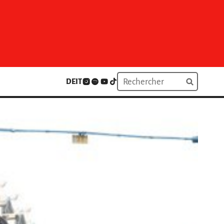
DE
IT
Der Funke