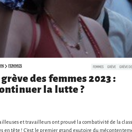
ON
FEMMES
FEMMES
GRÈVE
GRÈVE D
a grève des femmes 2023 :
ntinuer la lutte ?
ailleuses et travailleurs ont prouvé la combativité de la clas
es en tête ! C’est le premier grand exutoire du mécontentem