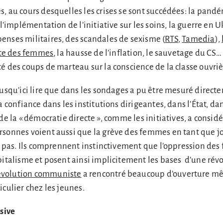
, au cours desquelles les crises se sont succédées: la pandé
 l’implémentation de l’initiative sur les soins, la guerre en U
enses militaires, des scandales de sexisme (
RTS
,
Tamedia
),
aite des femmes
, la hausse de l’inflation, le sauvetage du CS…
é des coups de marteau sur la conscience de la classe ouvriè
jusqu’ici lire que dans les sondages a pu être mesuré direct
a confiance dans les institutions dirigeantes, dans l’État, dan
 de la « démocratie directe », comme les initiatives, a consi
rsonnes voient aussi que la grève des femmes en tant que 
it pas. Ils comprennent instinctivement que l’oppression de
pitalisme et posent ainsi implicitement les bases d’une révo
évolution communiste
a rencontré beaucoup d’ouverture m
iculier chez les jeunes.
nsive