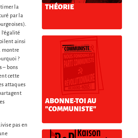
THÉORIE
itimer la
uré par la
ourgeoises).
l’égalité
oilent ainsi
la montre
ourquoi ?
s – bons
ent cette
les attaques
 partagent
ABONNE-TOI AU
les
"COMMUNISTE"
divise pas en
 une