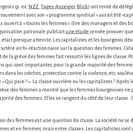
rgeois (p. ex.
NZZ
,
Tages-Anzeiger
,
Blick
) ont tenté de délég
mouvement avec son « programme syndical » aurait été «capt
us ouvert à « toutes les femmes » (lire des managers et des b
anisation patronale publiait
une étude
censée prouver que 
s était presque atteinte. Les capitalistes et les bourgeois dév
aractère archi-réactionnaire sur la question des femmes. Ce
e la grève des femmes fait ressortir les lignes de classe. P
ons qui sont importantes pour la grande majorité des femme
es dans les crèches, protection contre la violence, etc. soulèv
Qui paie ? ». La classe ouvrière ou les capitalistes ? Après 
la grève des femmes a montré que les femmes bourgeoises ne
ajorité des femmes. Elles se rangent du côté de leur classe : 
sion des femmes est une question de classe. La société ne se 
es et en femmes, mais entre classes. Les capitalistes sont