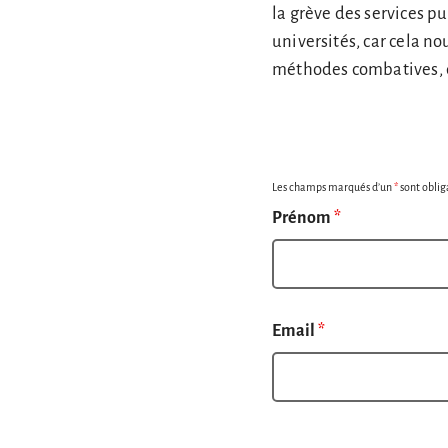
la grève des services pu
universités, car cela no
méthodes combatives, d
Les champs marqués d’un
*
sont oblig
Prénom
*
Email
*
Ta ville / ton canton
*