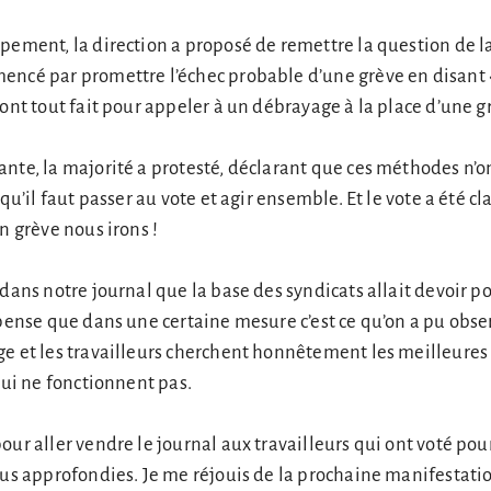
pement, la direction a proposé de remettre la question de l
encé par promettre l’échec probable d’une grève en disant
 ont tout fait pour appeler à un débrayage à la place d’une g
nte, la majorité a protesté, déclarant que ces méthodes n’o
qu’il faut passer au vote et agir ensemble. Et le vote a été clai
n grève nous irons !
 dans notre journal que la base des syndicats allait devoir po
 pense que dans une certaine mesure c’est ce qu’on a pu obser
e et les travailleurs cherchent honnêtement les meilleures 
qui ne fonctionnent pas.
ur aller vendre le journal aux travailleurs qui ont voté pour
lus approfondies. Je me réjouis de la prochaine manifestatio