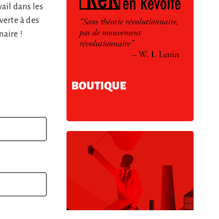
vail dans les
verte à des
aire !
BOUTIQUE
nous ?
*