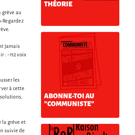
THÉORIE
a grève au
 « Regardez
rève.
nt jamais
r : ~112 voix
usser les
ver à cette
ABONNE-TOI AU
solutions,
"COMMUNISTE"
 la grève et
n suivie de