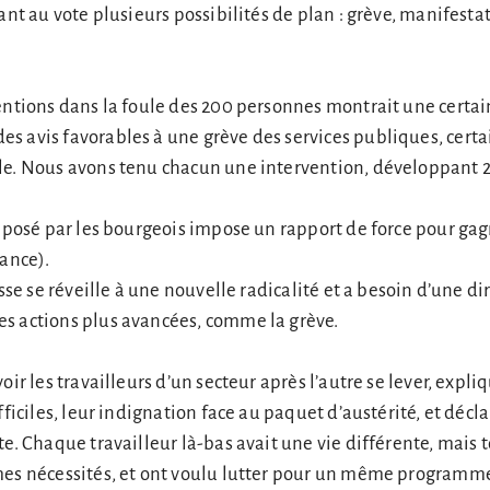
ant au vote plusieurs possibilités de plan : grève, manifestat
entions dans la foule des 200 personnes montrait une certain
 avis favorables à une grève des services publiques, certa
le. Nous avons tenu chacun une intervention, développant 2 
imposé par les bourgeois impose un rapport de force pour ga
rance).
isse se réveille à une nouvelle radicalité et a besoin d’une di
s actions plus avancées, comme la grève.
oir les travailleurs d’un secteur après l’autre se lever, expli
fficiles, leur indignation face au paquet d’austérité, et déclar
e. Chaque travailleur là-bas avait une vie différente, mais t
mes nécessités, et ont voulu lutter pour un même programm