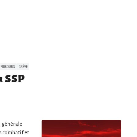
FRIBOURG
GRÈVE
du SSP
e générale
s combatif et