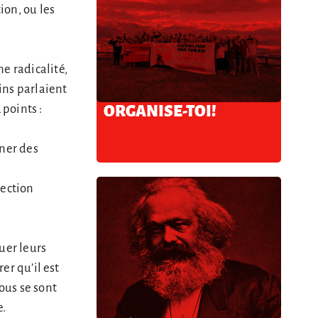
ion, ou les
e radicalité,
ins parlaient
points :
ORGANISE-TOI!
gner des
rection
quer leurs
er qu’il est
ous se sont
e.