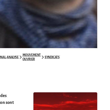
MOUVEMENT
ONAL
,
ANALYSE
SYNDICATS
OUVRIER
 des
ron sont