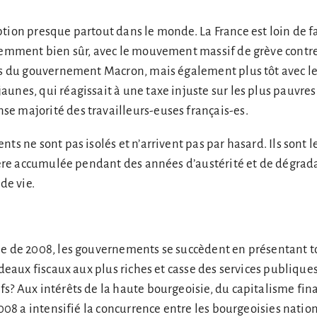
tion presque partout dans le monde. La France est loin de f
écemment bien sûr, avec le mouvement massif de grève contr
tes du gouvernement Macron, mais également plus tôt avec l
unes, qui réagissait à une taxe injuste sur les plus pauvres 
e majorité des travailleurs-euses français-es.
ts ne sont pas isolés et n’arrivent pas par hasard. Ils sont le 
olère accumulée pendant des années d’austérité et de dégrad
 de vie.
le de 2008, les gouvernements se succèdent en présentant 
adeaux fiscaux aux plus riches et casse des services publique
s? Aux intérêts de la haute bourgeoisie, du capitalisme fina
2008 a intensifié la concurrence entre les bourgeoisies nation