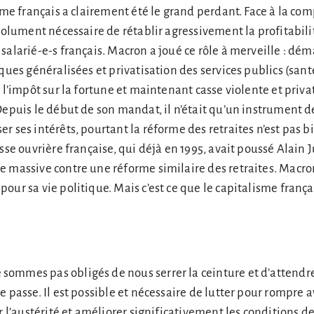
sme français a clairement été le grand perdant. Face à la com
bsolument nécessaire de rétablir agressivement la profitabili
salarié-e-s français. Macron a joué ce rôle à merveille : d
ques généralisées et privatisation des services publics (sant
 l’impôt sur la fortune et maintenant casse violente et priva
Depuis le début de son mandat, il n’était qu’un instrument d
r ses intérêts, pourtant la réforme des retraites n’est pas 
sse ouvrière française, qui déjà en 1995, avait poussé Alain 
e massive contre une réforme similaire des retraites. Macr
our sa vie politique. Mais c’est ce que le capitalisme frança
ommes pas obligés de nous serrer la ceinture et d’attendr
 passe. Il est possible et nécessaire de lutter pour rompre a
r l’austérité et améliorer significativement les conditions de