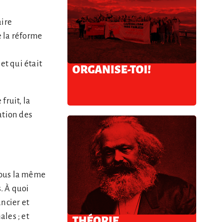
aire
e la réforme
e
et qui était
ORGANISE-TOI!
fruit, la
ation des
tous la même
s. À quoi
ncier et
ales ; et
THÉORIE