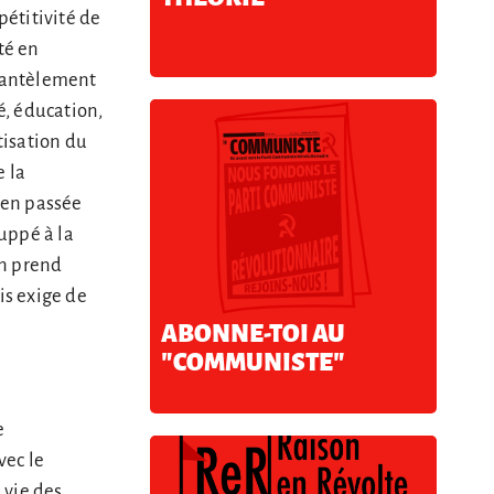
pétitivité de
té en
émantèlement
é, éducation,
tisation du
e la
bien passée
Juppé à la
on prend
is exige de
ABONNE-TOI AU
"COMMUNISTE"
e
vec le
 vie des