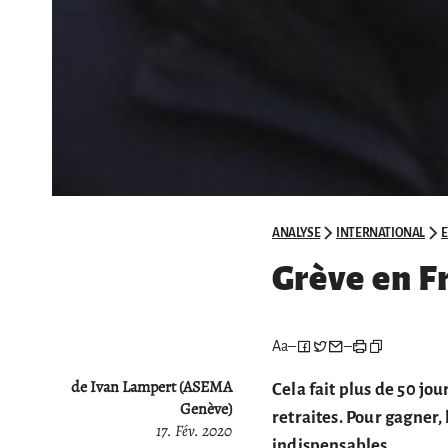
ANALYSE
INTERNATIONAL
Grève en Fr
Aa
–
–
de Ivan Lampert (ASEMA
Cela fait plus de 50 jo
Genève)
retraites. Pour gagner,
17. Fév. 2020
indispensables.