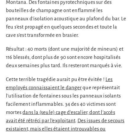
Montana. Des fontaines pyrotechniques sur des
bouteilles de champagne ont enflammé les
panneaux d’isolation acoustique au plafond du bar. Le
feu s’est propagé en quelques secondes et toute la
cave s’est transformée en brasier.
Résultat : 40 morts (dont une majorité de mineurs) et
116 blessés, dont plus de 90 sont encore hospitalisés
deux semaines plus tard. Ils resteront marqués à vie.
Cette terrible tragédie aurait pu être évitée !
Les
employés connaissaient le danger
que représentait
l’utilisation de fontaines sous les panneaux isolants
facilement inflammables. 34 des 40 victimes sont
mortes
dans la (seule) cage d’escalier, dont l’accès
avait été rétréci par l’exploitant
.
Des issues de secours
existaient, mais elles étaient introuvables ou