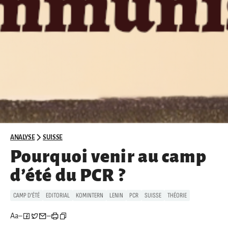
ANALYSE
SUISSE
Pourquoi venir au camp
d’été du PCR ?
CAMP D'ÉTÉ
EDITORIAL
KOMINTERN
LENIN
PCR
SUISSE
THÉORIE
Aa
–
–