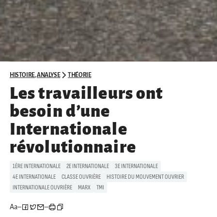
HISTOIRE
,
ANALYSE
THÉORIE
Les travailleurs ont
besoin d’une
Internationale
révolutionnaire
1ÈRE INTERNATIONALE
2E INTERNATIONALE
3E INTERNATIONALE
4E INTERNATIONALE
CLASSE OUVRIÈRE
HISTOIRE DU MOUVEMENT OUVRIER
INTERNATIONALE OUVRIÈRE
MARX
TMI
Aa
–
–