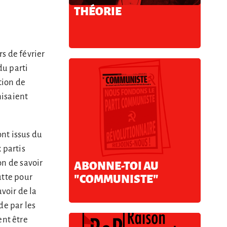
THÉORIE
rs de février
du parti
tion de
nisaient
nt issus du
 partis
on de savoir
ABONNE-TOI AU
utte pour
"COMMUNISTE"
voir de la
de par les
nt être