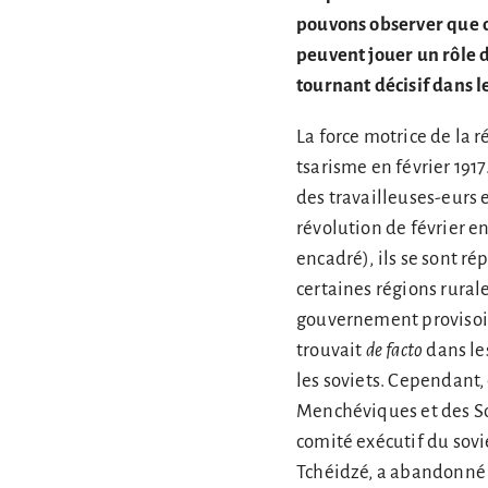
pouvons observer que d
peuvent jouer un rôle d
tournant décisif dans 
La force motrice de la r
tsarisme en février 191
des travailleuses-eurs 
révolution de février e
encadré), ils se sont r
certaines régions rural
gouvernement provisoir
trouvait
de facto
dans les
les soviets. Cependant,
Menchéviques et des Soc
comité exécutif du sovi
Tchéidzé, a abandonné p