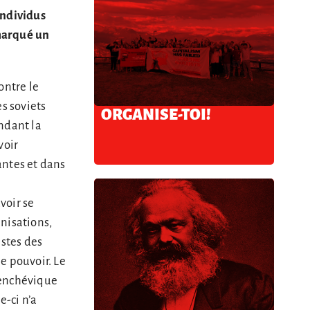
individus
 marqué un
ontre le
s soviets
ORGANISE-TOI!
ndant la
voir
antes et dans
voir se
anisations,
istes des
e pouvoir. Le
 Menchévique
e-ci n’a