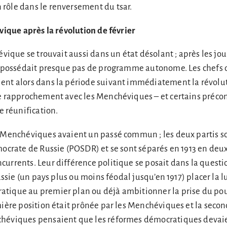
rôle dans le renversement du tsar.
évique après la révolution de février
évique se trouvait aussi dans un état désolant ; après les jou
ne possédait presque pas de programme autonome. Les chefs 
ent alors dans la période suivant immédiatement la révolu
de rapprochement avec les Menchéviques – et certains préco
réunification.
s Menchéviques avaient un passé commun ; les deux partis so
mocrate de Russie (POSDR) et se sont séparés en 1913 en deux
urrents. Leur différence politique se posait dans la questi
Russie (un pays plus ou moins féodal jusqu’en 1917) placer la l
tique au premier plan ou déjà ambitionner la prise du pou
mière position était prônée par les Menchéviques et la secon
héviques pensaient que les réformes démocratiques devaie