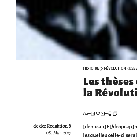
HISTOIRE
RÉVOLUTION RUSS
Les thèses 
la Révolut
Aa
–
–
de der Redaktion 8
[dropcap]E[/dropcap]n t
08. Mai. 2017
lesquelles celle-ci ser