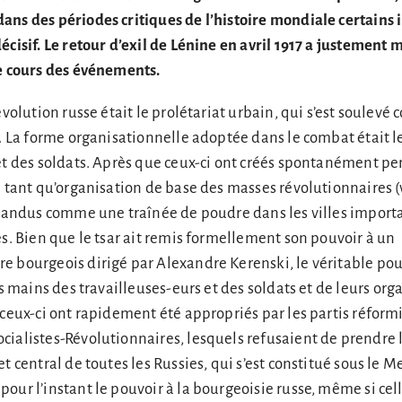
ans des périodes critiques de l’histoire mondiale certains 
écisif. Le retour d’exil de Lénine en avril 1917 a justement
le cours des événements.
évolution russe était le prolétariat urbain, qui s’est soulevé c
7. La forme organisationnelle adoptée dans le combat était le
et des soldats. Après que ceux-ci ont créés spontanément pe
n tant qu’organisation de base des masses révolutionnaires (
épandus comme une traînée de poudre dans les villes import
es. Bien que le tsar ait remis formellement son pouvoir à un
e bourgeois dirigé par Alexandre Kerenski, le véritable pou
 mains des travailleuses-eurs et des soldats et de leurs org
 ceux-ci ont rapidement été appropriés par les partis réform
ialistes-Révolutionnaires, lesquels refusaient de prendre l
et central de toutes les Russies, qui s’est constitué sous le
our l’instant le pouvoir à la bourgeoisie russe, même si cell