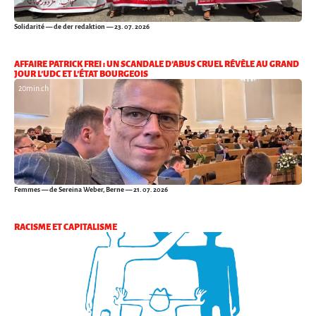
Solidarité
— de der redaktion — 23. 07. 2026
AFFAIRE PATRICK FREI : UN SCANDALE D’ABUS CRUEL RÉVÈLE AU GRAND
JOUR L’UDC ET L’ÉTAT BOURGEOIS
20min.ch
Femmes
— de Sereina Weber, Berne — 21. 07. 2026
RACISME ET CAPITALISME