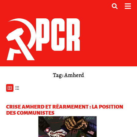
Tag: Amherd
CRISE AMHERD ET RÉARMEMENT : LA POSITION
DES COMMUNISTES