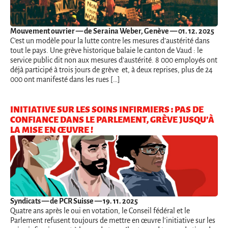
Mouvement ouvrier
— de Seraina Weber, Genève — 01. 12. 2025
C’est un modèle pour la lutte contre les mesures d’austérité dans
tout le pays. Une grève historique balaie le canton de Vaud : le
service public dit non aux mesures d’austérité. 8 000 employés ont
déjà participé à trois jours de grève et, à deux reprises, plus de 24
000 ont manifesté dans les rues […]
INITIATIVE SUR LES SOINS INFIRMIERS : PAS DE
CONFIANCE DANS LE PARLEMENT, GRÈVE JUSQU’À
LA MISE EN ŒUVRE !
Syndicats
— de PCR Suisse — 19. 11. 2025
Quatre ans après le oui en votation, le Conseil fédéral et le
Parlement refusent toujours de mettre en œuvre l'initiative sur les