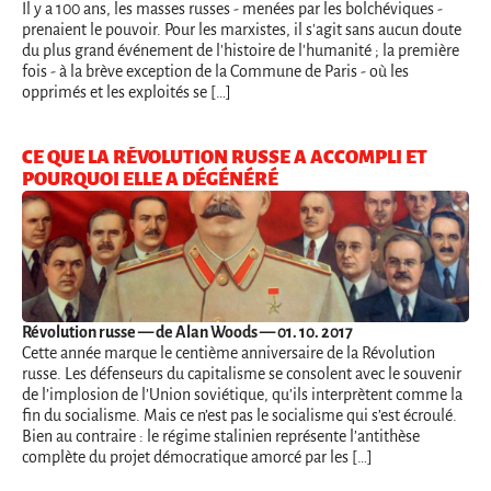
Il y a 100 ans, les masses russes - menées par les bolchéviques -
prenaient le pouvoir. Pour les marxistes, il s'agit sans aucun doute
du plus grand événement de l'histoire de l'humanité ; la première
fois - à la brève exception de la Commune de Paris - où les
opprimés et les exploités se […]
CE QUE LA RÉVOLUTION RUSSE A ACCOMPLI ET
POURQUOI ELLE A DÉGÉNÉRÉ
Révolution russe
— de Alan Woods — 01. 10. 2017
Cette année marque le centième anniversaire de la Révolution
russe. Les défenseurs du capitalisme se consolent avec le souvenir
de l’implosion de l’Union soviétique, qu’ils interprètent comme la
fin du socialisme. Mais ce n’est pas le socialisme qui s’est écroulé.
Bien au contraire : le régime stalinien représente l’antithèse
complète du projet démocratique amorcé par les […]