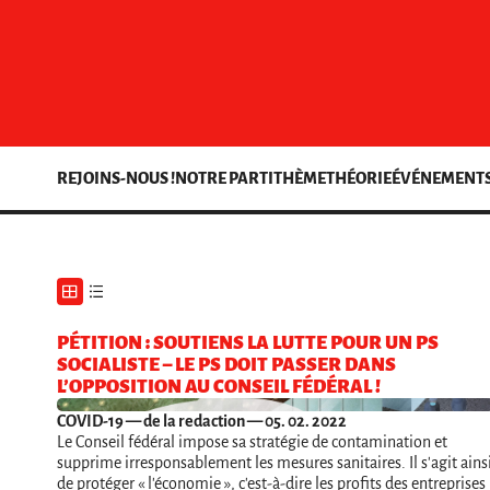
REJOINS-NOUS !
NOTRE PARTI
THÈME
THÉORIE
ÉVÉNEMENT
PÉTITION : SOUTIENS LA LUTTE POUR UN PS
SOCIALISTE – LE PS DOIT PASSER DANS
L’OPPOSITION AU CONSEIL FÉDÉRAL !
COVID-19
— de la redaction — 05. 02. 2022
Le Conseil fédéral impose sa stratégie de contamination et
supprime irresponsablement les mesures sanitaires. Il s'agit ains
de protéger « l'économie », c'est-à-dire les profits des entreprises