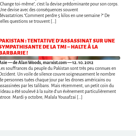
"Change toi-même", c'est la devise prédominante pour son corps.
Une devise avec des conséquences souvent
dévastatrices."Comment perdre 5 kilos en une semaine ?" De
telles questions se trouvent […]
PAKISTAN : TENTATIVE D’ASSASSINAT SUR UNE
SYMPATHISANTE DE LA TMI – HALTE À LA
BARBARIE !
Asie
— de Alan Woods, marxist.com — 12. 10. 2012
Les souffrances du peuple du Pakistan sont très peu connues en
Occident. Un voile de silence couvre soigneusement le nombre
de personnes tuées chaque jour par les drones américains ou
assassinées par les talibans. Mais récemment, un petit coin du
rideau a été soulevé à la suite d’un évènement particulièrement
atroce. Mardi 9 octobre, Malala Yousafzai […]