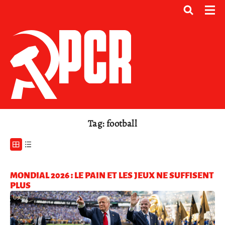
Tag: football
MONDIAL 2026 : LE PAIN ET LES JEUX NE SUFFISENT
PLUS
UsGov