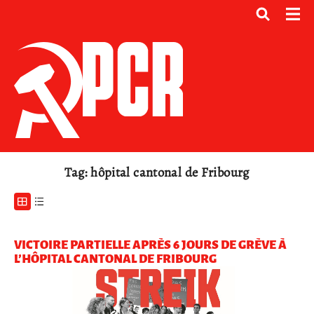
Tag: hôpital cantonal de Fribourg
VICTOIRE PARTIELLE APRÈS 6 JOURS DE GRÈVE À
L’HÔPITAL CANTONAL DE FRIBOURG