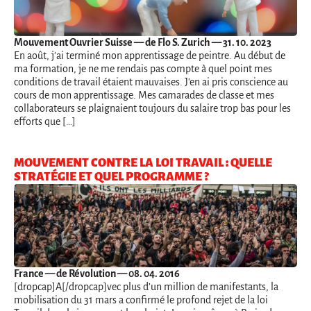
Mouvement Ouvrier Suisse
— de Flo S. Zurich — 31. 10. 2023
En août, j'ai terminé mon apprentissage de peintre. Au début de
ma formation, je ne me rendais pas compte à quel point mes
conditions de travail étaient mauvaises. J'en ai pris conscience au
cours de mon apprentissage. Mes camarades de classe et mes
collaborateurs se plaignaient toujours du salaire trop bas pour les
efforts que […]
MOUVEMENT CONTRE LA LOI TRAVAIL : QUELLE
STRATÉGIE ET QUEL PROGRAMME ?
France
— de Révolution — 08. 04. 2016
[dropcap]A[/dropcap]vec plus d’un million de manifestants, la
mobilisation du 31 mars a confirmé le profond rejet de la loi