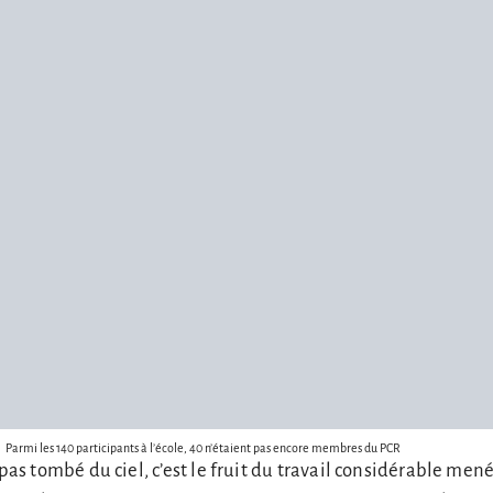
Parmi les 140 participants à l’école, 40 n’étaient pas encore membres du PCR
 pas tombé du ciel, c’est le fruit du travail considérable mené