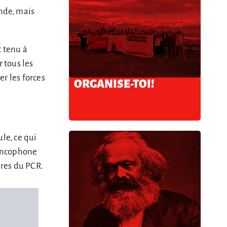
nde, mais
t tenu à
 tous les
r les forces
ORGANISE-TOI!
le, ce qui
rancophone
bres du PCR.