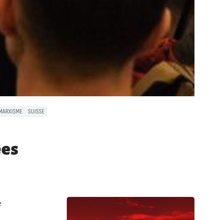
MARXISME
SUISSE
ées
e