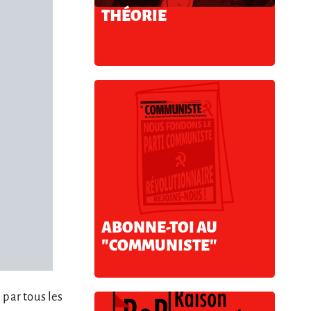
THÉORIE
ABONNE-TOI AU
"COMMUNISTE"
 par tous les