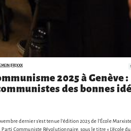
MEIN [FR]XXX
Communisme 2025 à Genève :
communistes des bonnes id
embre dernier s’est tenue l’édition 2025 de l’École Marxist
 Parti Communiste Révolutionnaire, sous le titre « L’école du