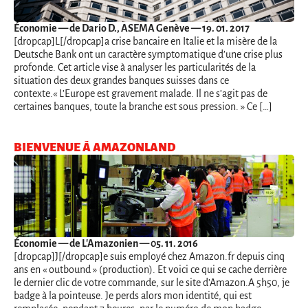
Économie
— de Dario D., ASEMA Genève — 19. 01. 2017
[dropcap]L[/dropcap]a crise bancaire en Italie et la misère de la
Deutsche Bank ont un caractère symptomatique d’une crise plus
profonde. Cet article vise à analyser les particularités de la
situation des deux grandes banques suisses dans ce
contexte.« L’Europe est gravement malade. Il ne s’agit pas de
certaines banques, toute la branche est sous pression. » Ce […]
BIENVENUE À AMAZONLAND
Économie
— de L'Amazonien — 05. 11. 2016
[dropcap]J[/dropcap]e suis employé chez Amazon.fr depuis cinq
ans en « outbound » (production). Et voici ce qui se cache derrière
le dernier clic de votre commande, sur le site d’Amazon.A 5h50, je
badge à la pointeuse. Je perds alors mon identité, qui est