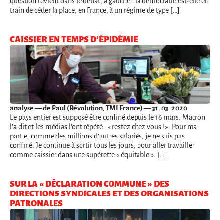
question revient dans le débat, à gauche : la démocratie est-elle en
train de céder la place, en France, à un régime de type […]
CAISSIER EN TEMPS D’ÉPIDÉMIE
analyse
— de Paul (Révolution, TMI France) — 31. 03. 2020
Le pays entier est supposé être confiné depuis le 16 mars. Macron
l’a dit et les médias l’ont répété : « restez chez vous ! ». Pour ma
part et comme des millions d’autres salariés, je ne suis pas
confiné. Je continue à sortir tous les jours, pour aller travailler
comme caissier dans une supérette « équitable ». […]
SUR LA « DÉCLARATION COMMUNE » DES
DIRECTIONS SYNDICALES ET DES ORGANISATIONS
PATRONALES