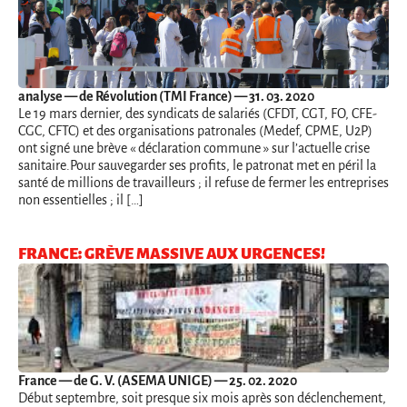
analyse
— de Révolution (TMI France) — 31. 03. 2020
Le 19 mars dernier, des syndicats de salariés (CFDT, CGT, FO, CFE-
CGC, CFTC) et des organisations patronales (Medef, CPME, U2P)
ont signé une brève « déclaration commune » sur l’actuelle crise
sanitaire.Pour sauvegarder ses profits, le patronat met en péril la
santé de millions de travailleurs ; il refuse de fermer les entreprises
non essentielles ; il […]
FRANCE: GRÈVE MASSIVE AUX URGENCES!
France
— de G. V. (ASEMA UNIGE) — 25. 02. 2020
Début septembre, soit presque six mois après son déclenchement,