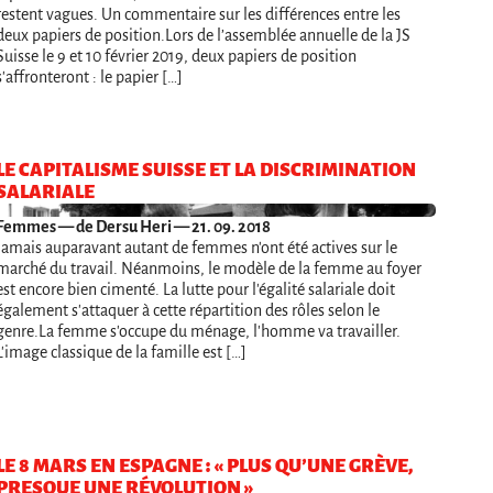
restent vagues. Un commentaire sur les différences entre les
deux papiers de position.Lors de l’assemblée annuelle de la JS
Suisse le 9 et 10 février 2019, deux papiers de position
s'affronteront : le papier […]
LE CAPITALISME SUISSE ET LA DISCRIMINATION
SALARIALE
Femmes
— de Dersu Heri — 21. 09. 2018
Jamais auparavant autant de femmes n'ont été actives sur le
marché du travail. Néanmoins, le modèle de la femme au foyer
est encore bien cimenté. La lutte pour l'égalité salariale doit
également s'attaquer à cette répartition des rôles selon le
genre.La femme s'occupe du ménage, l'homme va travailler.
L'image classique de la famille est […]
LE 8 MARS EN ESPAGNE : « PLUS QU’UNE GRÈVE,
PRESQUE UNE RÉVOLUTION »