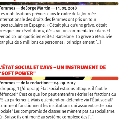
Femmes
— de Jorge Martin — 14. 03. 2018
Les mobilisations prévues dans le cadre de la Journée
internationale des droits des femmes ont pris un tour
spectaculaire en Espagne. « C'était plus qu'une grève, c'était
presque une révolution », déclarait un commentateur dans El
Periodico, un quotidien édité à Barcelone. La grève a été suivie
par plus de 6 millions de personnes : principalement […]
L’ÉTAT SOCIAL ET L’AVS – UN INSTRUMENT DE
“SOFT POWER”
Femmes
— de la redaction — 04. 09. 2017
[dropcap]"L[/dropcap]’État social est sous attaque, il faut le
défendre!” C’est ce que l’on peut entendre s’écrier les fractions du
PS au parlement. Mais qu’entend-on défendre via l’État social?
Comment fonctionnent les institutions qui assurent cette paix
sociale? Les compromis de classes ne mènent pas au socialisme.
En Suisse ils ont mené au système complexe des […]