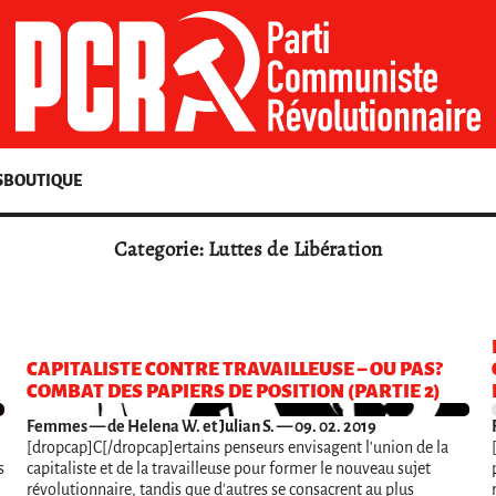
S
BOUTIQUE
Categorie: Luttes de Libération
CAPITALISTE CONTRE TRAVAILLEUSE – OU PAS?
COMBAT DES PAPIERS DE POSITION (PARTIE 2)
Femmes
— de Helena W. et Julian S. — 09. 02. 2019
[dropcap]C[/dropcap]ertains penseurs envisagent l'union de la
s
capitaliste et de la travailleuse pour former le nouveau sujet
révolutionnaire, tandis que d'autres se consacrent au plus