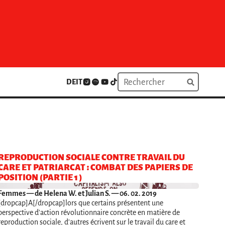
DE
IT
REPRODUCTION SOCIALE CONTRE TRAVAIL DU
CARE ET PATRIARCAT : COMBAT DES PAPIERS DE
POSITION (PARTIE 1 )
Femmes
— de Helena W. et Julian S. — 06. 02. 2019
[dropcap]A[/dropcap]lors que certains présentent une
perspective d'action révolutionnaire concrète en matière de
reproduction sociale, d'autres écrivent sur le travail du care et