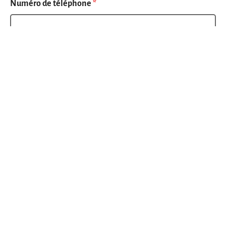
Numéro de téléphone
*
Ta ville / ton canton
*
Comment as-tu entendu parler de nous ?
*
Pourquoi veux-tu devenir actif ?
*