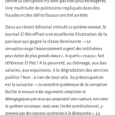
contre la corruption n’y sont pas non plus étrangères.
Une multitude de politiciens impliqués dans des
fraudes et des délits fiscaux ont été arrêtés.
Dans un récent éditorial intitulé
Le système menacé
, le
journal
El País
offrait une excellente illustration de la
panique qui gagne la classe dominante : «
La
corruption exige l’assainissement urgent des institutions
pour éviter de plus grands maux
». A quels « maux » fait
référence
El País
? A la pauvreté, au chômage, aux bas
salaires, aux expulsions, à la dégradation des services
publics ? Non : à rien de tout cela. Sa préoccupation
est la suivante : «
Le caractère systémique de la corruption
facilite le recours à des arguments simplistes et
démagogiques par ceux qui proposent une rupture, non avec
le système corrompu, mais avec l’ordre constitutionnel, y
compris par des moyens contraires à la démocratie
». La