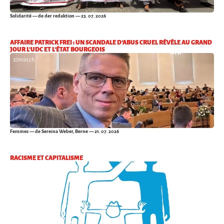
Solidarité
— de der redaktion — 23. 07. 2026
AFFAIRE PATRICK FREI : UN SCANDALE D’ABUS CRUEL RÉVÈLE AU GRAND
JOUR L’UDC ET L’ÉTAT BOURGEOIS
20min.ch
Femmes
— de Sereina Weber, Berne — 21. 07. 2026
RACISME ET CAPITALISME