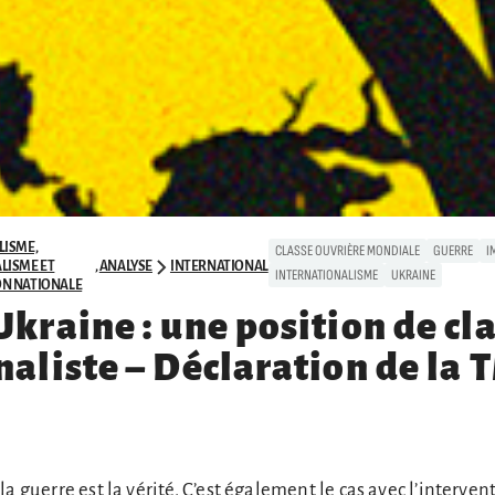
LISME,
CLASSE OUVRIÈRE MONDIALE
GUERRE
I
LISME ET
,
ANALYSE
INTERNATIONAL
INTERNATIONALISME
UKRAINE
N NATIONALE
Ukraine : une position de cl
naliste – Déclaration de la 
a guerre est la vérité. C’est également le cas avec l’interven