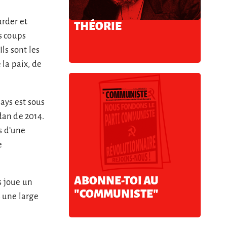
arder et
THÉORIE
s coups
ls sont les
 la paix, de
pays est sous
dan de 2014.
s d’une
e
ABONNE-TOI AU
s joue un
"COMMUNISTE"
s une large