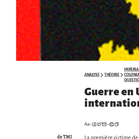
IMPERIA
ANALYSE
THÉORIE
COLONIA
QUESTIO
Guerre en 
internatio
Aa
–
–
de TMI
La première victime de l