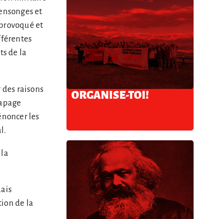
mensonges et
a provoqué et
ifférentes
ts de la
 des raisons
ORGANISE-TOI!
 tapage
énoncer les
l.
 la
uais
ion de la