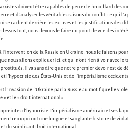
arxistes doivent être capables de percer le brouillard des 
re et d’analyser les véritables raisons du conflit, ce qui l’
qui se cachent derrière les excuses et les justifications des d
-dessus tout, nous devons le faire du point de vue des intérê
le.
 l’intervention de la Russie en Ukraine, nous le faisons pour
ue nous allons expliquer ici, et qui n’ont rien à voir avec le
rostitués. Il va sans dire que notre premier devoir est de d
 l’hypocrisie des États-Unis et de l’impérialisme occidenta
rt l’invasion de l’Ukraine par la Russie au motif qu’elle viole
 » et le « droit international ».
mpreintes d’hypocrisie. L’impérialisme américain et ses laq
ent ceux qui ont une longue et sanglante histoire de violat
et du soi-disant droit international.