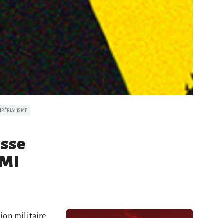
MPÉRIALISME
asse
TMI
tion militaire