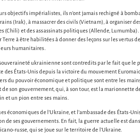
urs objectifs impérialistes, ils n’ont jamais rechigné à bomb
rains (Irak), à massacrer des civils (Vietnam), à organiser de
tes (Chili) et des assassinats politiques (Allende, Lumumba). I
Terre à être habilitées à donner des leçons sur les vertus de
aleurs humanitaires.
 souveraineté ukrainienne sont contredits par le fait que le 
te des États-Unis depuis la victoire du mouvement Euromai
iers du pouvoir économique et politique sont entre les main
 de son gouvernement, qui, à son tour, est la marionnette d
n et un pion entre ses mains.
ques économiques de l’Ukraine, et l’ambassade des États-Uni
ion de ses gouvernements. En fait, la guerre actuelle est dan
ano-russe, qui se joue sur le territoire de l’Ukraine.