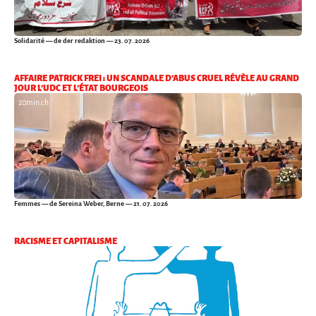
Solidarité
— de der redaktion — 23. 07. 2026
AFFAIRE PATRICK FREI : UN SCANDALE D’ABUS CRUEL RÉVÈLE AU GRAND
JOUR L’UDC ET L’ÉTAT BOURGEOIS
20min.ch
Femmes
— de Sereina Weber, Berne — 21. 07. 2026
RACISME ET CAPITALISME