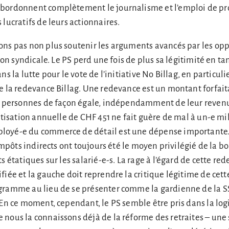
bordonnent complètement le journalisme et l’emploi de pr
lucratifs de leurs actionnaires.
ons pas non plus soutenir les arguments avancés par les opp
nion syndicale. Le PS perd une fois de plus sa légitimité en ta
ns la lutte pour le vote de l’initiative No Billag, en particuli
e la redevance Billag. Une redevance est un montant forfaita
es personnes de façon égale, indépendamment de leur revenu
otisation annuelle de CHF 451 ne fait guère de mal à un-e mil
loyé-e du commerce de détail est une dépense importante.
 impôts indirects ont toujours été le moyen privilégié de la b
s étatiques sur les salarié-e-s. La rage à l’égard de cette re
fiée et la gauche doit reprendre la critique légitime de cett
gramme au lieu de se présenter comme la gardienne de la S
 En ce moment, cependant, le PS semble être pris dans la lo
nous la connaissons déjà de la réforme des retraites – une 