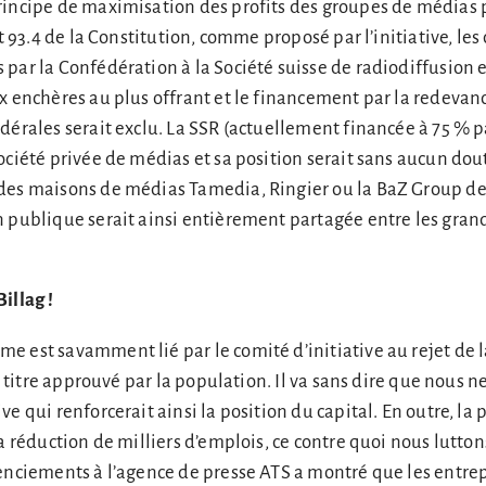
rincipe de maximisation des profits des groupes de médias 
et 93.4 de la Constitution, comme proposé par l’initiative, le
par la Confédération à la Société suisse de radiodiffusion e
x enchères au plus offrant et le financement par la redevanc
dérales serait exclu. La SSR (actuellement financée à 75 % p
ociété privée de médias et sa position serait sans aucun dou
des maisons de médias Tamedia, Ringier ou la BaZ Group de 
n publique serait ainsi entièrement partagée entre les gra
illag !
e est savamment lié par le comité d’initiative au rejet de 
te titre approuvé par la population. Il va sans dire que nous 
e qui renforcerait ainsi la position du capital. En outre, la 
la réduction de milliers d’emplois, ce contre quoi nous lutton
enciements à l’agence de presse ATS a montré que les entre