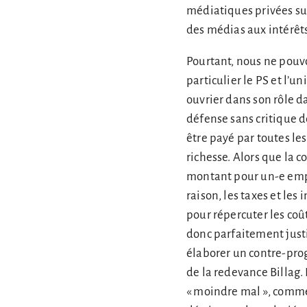
médiatiques privées su
des médias aux intérêts 
Pourtant, nous ne pouv
particulier le PS et l’u
ouvrier dans son rôle da
défense sans critique d
être payé par toutes l
richesse. Alors que la c
montant pour un-e emp
raison, les taxes et les
pour répercuter les coût
donc parfaitement justi
élaborer un contre-pro
de la redevance Billag.
« moindre mal », comme 