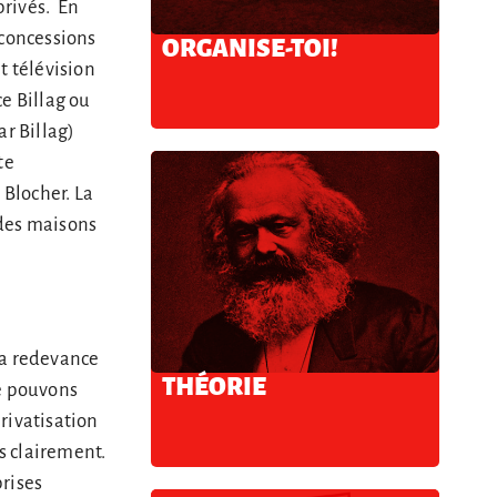
privés. En
s concessions
ORGANISE-TOI!
t télévision
e Billag ou
ar Billag)
te
Blocher. La
ndes maisons
la redevance
THÉORIE
ne pouvons
privatisation
s clairement.
prises