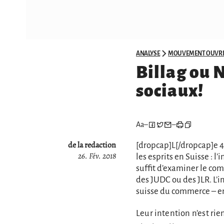
ANALYSE
MOUVEMENT OUVRI
Billag ou N
sociaux!
Aa
–
–
de la redaction
[dropcap]L[/dropcap]e 4
26. Fév. 2018
les esprits en Suisse : l’
suffit d’examiner le co
des JUDC ou des JLR. L’i
suisse du commerce – en 
Leur intention n’est ri