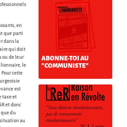
ofessionnels
osants, en
nt que parti
er dans la
ire qui doit
 ou de leur
ABONNE-TOI AU
"COMMUNISTE"
lionnaire, le
 Pour cette
ourgeoisie
devance est
e taxe et
SR et donc
gique du
situation au