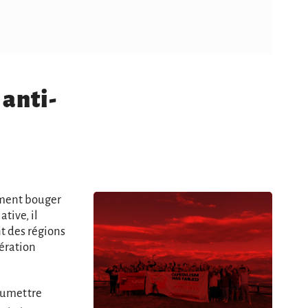
 anti-
ement bouger
ative, il
t des régions
dération
soumettre