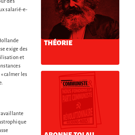
our des
ux salarié-e-
Hollande
THÉORIE
ise exige des
ilisation et
onstances
 « calmer les
e.
ravaillante
atastrophique
asse