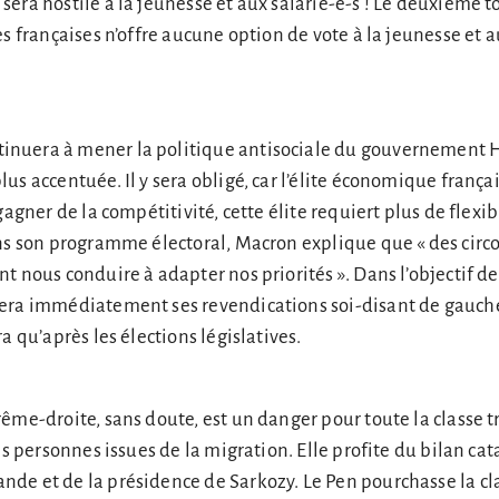
era hostile à la jeunesse et aux salarié-e-s ! Le deuxième t
s françaises n’offre aucune option de vote à la jeunesse et a
nuera à mener la politique antisociale du gouvernement 
us accentuée. Il y sera obligé, car l’élite économique frança
gagner de la compétitivité, cette élite requiert plus de flexib
ans son programme électoral, Macron explique que « des circ
t nous conduire à adapter nos priorités ». Dans l’objectif de
era immédiatement ses revendications soi-disant de gauch
a qu’après les élections législatives.
ême-droite, sans doute, est un danger pour toute la classe t
les personnes issues de la migration. Elle profite du bilan c
de et de la présidence de Sarkozy. Le Pen pourchasse la cl