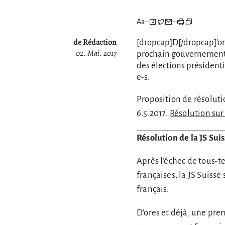
Aa
–
–
de Rédaction
[dropcap]D[/dropcap]’or
02. Mai. 2017
prochain gouvernement fr
des élections présidenti
e-s.
Proposition de résoluti
6.5.2017.
Résolution sur 
Résolution de la JS Su
Après l’échec de tous-t
françaises, la JS Suiss
français.
D’ores et déjà, une pre