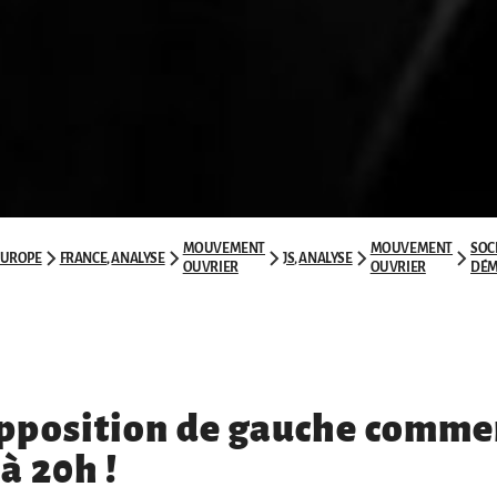
MOUVEMENT
MOUVEMENT
SOC
EUROPE
FRANCE
,
ANALYSE
JS
,
ANALYSE
OUVRIER
OUVRIER
DÉM
opposition de gauche comme
à 20h !