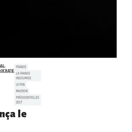
IAL-
FRANCE
OCRATIE
LA FRANCE
INSOUMISE
LE PEN
MACRON
PRÉSIDENTIELLES
2017
nça le