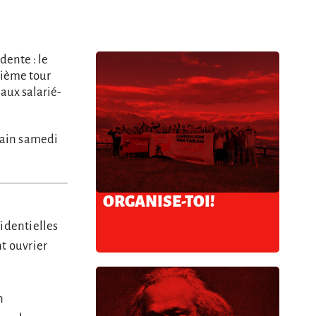
dente : le
xième tour
 aux salarié-
hain samedi
ORGANISE-TOI!
identielles
t ouvrier
n