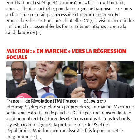
Front National est étiqueté comme étant « fasciste ». Pourtant,
dans la situation actuelle, pour la bourgeoisie française, le recours
au fascisme ne serait pas nécessaire et même dangereux.En
France, lors des élections présidentielles 2017, la vision du moindre
mal cherche à rassembler les forces « démocratiques » contre la
candidature de […]
MACRON : « EN MARCHE » VERS LA RÉGRESSION
SOCIALE
France
— de Révolution (TMI France) — 08. 05. 2017
[dropcap]S[/dropcap]elon ses propres dires, Emmanuel Macron ne
serait « ni de droite, ni de gauche ». Cette posture transcendantale
avait pour objectif d’attirer des électeurs confus de tous les bords.
Il y est parvenu – grâce à la profonde crise du PS et des
Républicains. Mais lorsqu’on analyse à la fois le parcours et le
programme de […]