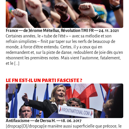
France
— de Jérome Métellus, Révolution TMI FR — 24. 11. 2021
Certaines années, le « tube de l’été » – avec sa mélodie et son
refrain simplistes – finit par taper sur les nerfs de beaucoup de
monde, à force d’être entendu. Certes, il y a ceux qui en
redemandent et, sur la piste de danse, redoublent de joie dès qu’en
résonnent les premières notes. Mais vient l’automne, fatalement,
et le […]
LE FN EST-IL UN PARTI FASCISTE ?
Antifascisme
— de Dersu H. — 18. 06. 2017
[dropcap]D[/dropcap]e manière aussi superficielle que précoce, le