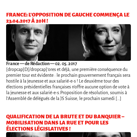
FRANCE: L’OPPOSITION DE GAUCHE COMMENÇA LE
23.04.2017 À 20H !
France
— de Rédaction — 02. 05. 2017
[dropcap]D[/dropcap]’ores et déjà, une première conséquence du
premier tour est évidente : le prochain gouvernement français sera
hostile à la jeunesse et aux salarié-e-s ! Le deuxième tour des
élections présidentielles françaises n’offre aucune option de vote à
la jeunesse et aux salarié-e-s.Proposition de résolution, soumis à
l'Assemblé de délégués de la JS Suisse, le prochain samedi […]
QUALIFICATION DE LA BRUTE ET DU BANQUIER –
MOBILISATION DANS LA RUE ET POUR LES
ÉLECTIONS LÉGISLATIVES !