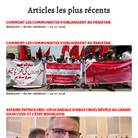
Articles les plus récents
COMMENT LES COMMUNISTES S’ORGANISENT AU PAKISTAN
Solidarité
— de der redaktion — 23. 07. 2026
COMMENT LES COMMUNISTES S’ORGANISENT AU PAKISTAN
Solidarité
— de der redaktion — 23. 07. 2026
AFFAIRE PATRICK FREI : UN SCANDALE D’ABUS CRUEL RÉVÈLE AU GRAND
JOUR L’UDC ET L’ÉTAT BOURGEOIS
20min.ch