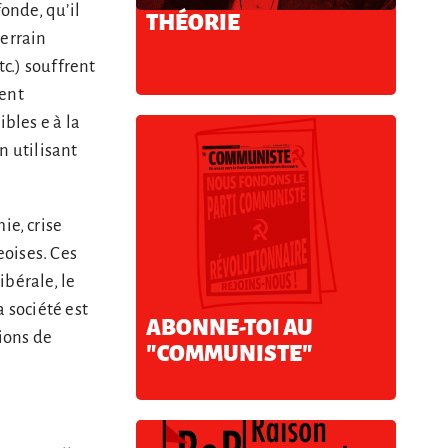
onde, qu’il
THÉORIE
terrain
tc.) souffrent
nent
bles e à la
n utilisant
e, crise
oises. Ces
ibérale, le
 société est
ABONNE-TOI AU
ions de
"COMMUNISTE"