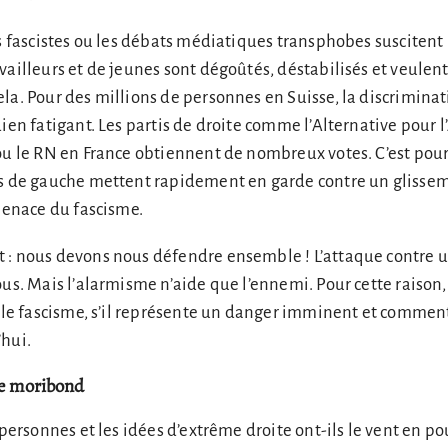
es fascistes ou les débats médiatiques transphobes suscitent
vailleurs et de jeunes sont dégoûtés, déstabilisés et veulent
la. Pour des millions de personnes en Suisse, la discriminat
dien fatigant. Les partis de droite comme l’Alternative pour
ou le RN en France obtiennent de nombreux votes. C’est pour
as de gauche mettent rapidement en garde contre un glissem
 menace du fascisme.
: nous devons nous défendre ensemble ! L’attaque contre un
ous. Mais l’alarmisme n’aide que l’ennemi. Pour cette raison
t le fascisme, s’il représente un danger imminent et commen
’hui.
me moribond
 personnes et les idées d’extrême droite ont-ils le vent en po