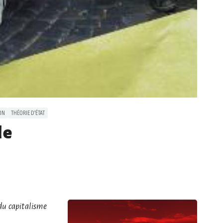
ON
THÉORIE D'ÉTAT
le
 du capitalisme