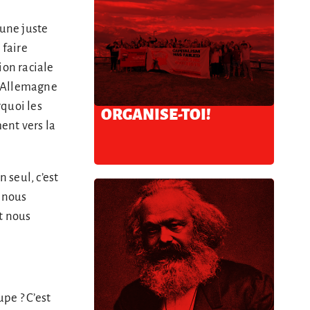
 une juste
 faire
ion raciale
 l’Allemagne
quoi les
ORGANISE-TOI!
ent vers la
 seul, c’est
, nous
t nous
upe ? C’est