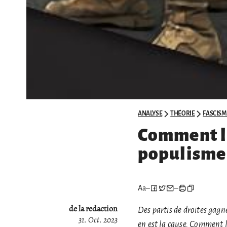
ANALYSE
THÉORIE
FASCISM
Comment lut
populisme 
Aa
–
–
de la redaction
Des partis de droites gagne
31. Oct. 2023
en est la cause. Comment l