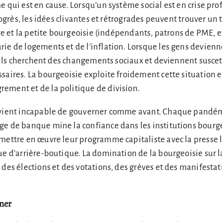
 qui est en cause. Lorsqu’un système social est en crise prof
progrès, les idées clivantes et rétrogrades peuvent trouver un 
ère et la petite bourgeoisie (indépendants, patrons de PME, e
ie de logements et de l’inflation. Lorsque les gens devien
, ils cherchent des changements sociaux et deviennent susceti
saires. La bourgeoisie exploite froidement cette situation e
ement et de la politique de division.
evient incapable de gouverner comme avant. Chaque pandémi
ge de banque mine la confiance dans les institutions bourge
mettre en œuvre leur programme capitaliste avec la presse l
ue d’arrière-boutique. La domination de la bourgeoisie sur la
 des élections et des votations, des grèves et des manifestat
ner