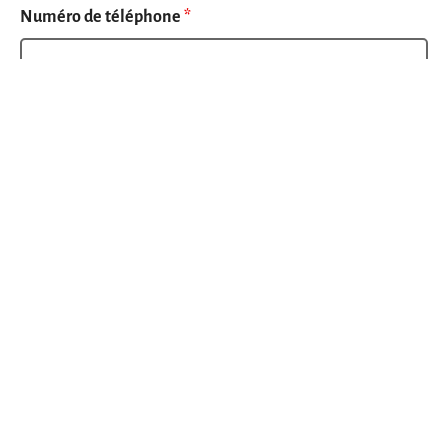
Numéro de téléphone
*
Ta ville / ton canton
*
Comment as-tu entendu parler de nous ?
*
Pourquoi veux-tu devenir actif ?
*