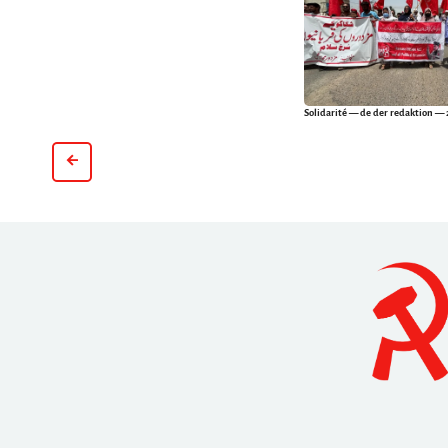
Solidarité
— de der redaktion — 2