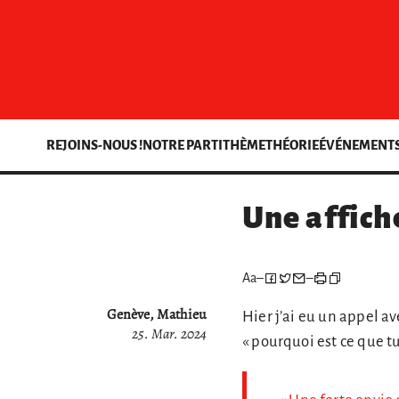
REJOINS-NOUS !
NOTRE PARTI
THÈME
THÉORIE
ÉVÉNEMENT
Une affich
Aa
–
–
Genève, Mathieu
Hier j’ai eu un appel a
25. Mar. 2024
« pourquoi est ce que tu