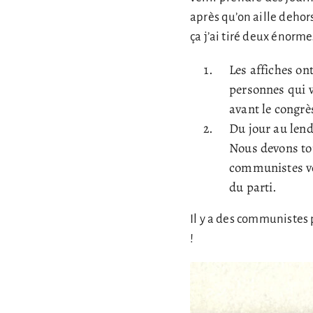
après qu’on aille dehors
ça j’ai tiré deux énorme
Les affiches ont
personnes qui ve
avant le congrès
Du jour au len
Nous devons to
communistes von
du parti.
Il y a des communistes 
!