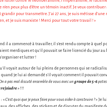
de lutter contre le néolibéralisme, l’impérialisme, le racisme
e n’en peux plus d’être un témoin inactif. Je veux contribuer à
grandir pour transmettre. J’ai 27 ans, je suis métisse d’une
en, et je suis marxiste ! Merci pour tout votre travail ! »
nd il a commencé à travailler, il s’est rendu compte à quel po
taient merdiques et qu’il pouvait se faire licencié du jour a
 s’organiser et lutter !
u’il voyait autour de lui pleins de personnes qui se radicalis
t quand je lui ai demandé s’il voyait comment il pouvait con
On a pas mal discuté ensemble de vous avec un
groupe de 5-6
potes 
s rejoindre
» !!!
: «
C’est quoi que je peux faire pour vous aider à construire ?
» Je lu
ux, des affiches, des stickers et de discuter du manifeste de