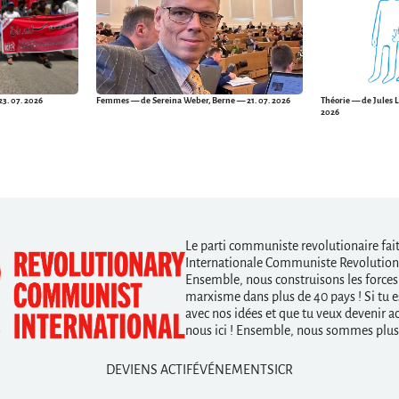
3. 07. 2026
Femmes
— de Sereina Weber, Berne — 21. 07. 2026
Théorie
— de Jules L
2026
Le parti communiste revolutionaire fait 
Internationale Communiste Revolutiona
Ensemble, nous construisons les forces
marxisme dans plus de 40 pays ! Si tu e
avec nos idées et que tu veux devenir act
nous ici ! Ensemble, nous sommes plus 
DEVIENS ACTIF
ÉVÉNEMENTS
ICR