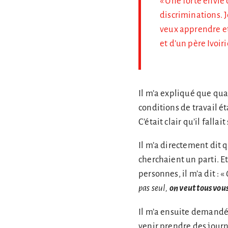
« Une forte envie 
discriminations. J
veux apprendre et 
et d’un père Ivoiri
Il m’a expliqué que qua
conditions de travail é
C’était clair qu’il fallait
Il m’a directement dit q
cherchaient un parti. E
personnes, il m’a dit : «
pas seul,
on veut tous vou
Il m’a ensuite demandé 
venir prendre des journa