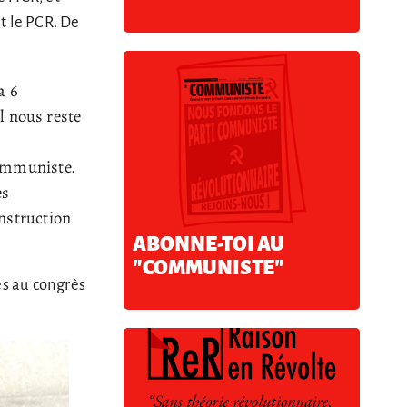
nt le PCR. De
a 6
l nous reste
communiste.
es
nstruction
ABONNE-TOI AU
"COMMUNISTE"
es au congrès