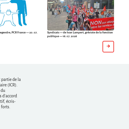
egendre, PCR France — 20. 07.
Syndicats
— de Ivan Lampert, gréviste de la fonction
publique — 16. 07. 2026
partie de la
ire (ICR).
 du
s d’accord
if, écris-
forts.