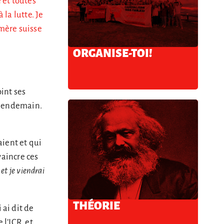
 et toutes
 la lutte. Je
 mère suisse
ORGANISE-TOI!
int ses
u lendemain.
aient et qui
vaincre ces
et je viendrai
THÉORIE
i ai dit de
 l’ICR, et