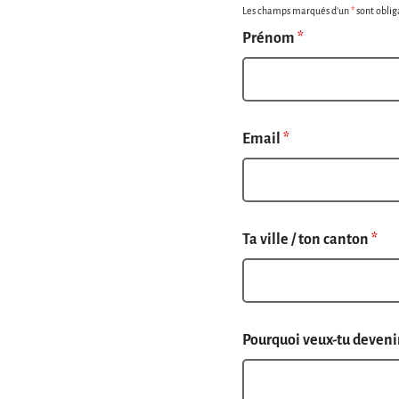
Les champs marqués d’un
*
sont oblig
Prénom
*
Email
*
Ta ville / ton canton
*
Pourquoi veux-tu devenir