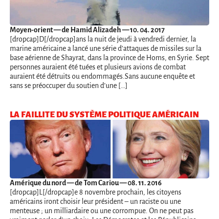
Moyen-orient
— de Hamid Alizadeh — 10. 04. 2017
[dropcap]D[/dropcap]ans la nuit de jeudi à vendredi dernier, la
marine américaine a lancé une série d’attaques de missiles sur la
base aérienne de Shayrat, dans la province de Homs, en Syrie. Sept
personnes auraient été tuées et plusieurs avions de combat
auraient été détruits ou endommagés.Sans aucune enquête et
sans se préoccuper du soutien d’une […]
LA FAILLITE DU SYSTÈME POLITIQUE AMÉRICAIN
Amérique du nord
— de Tom Cariou — 08. 11. 2016
[dropcap]L[/dropcap]e 8 novembre prochain, les citoyens
américains iront choisir leur président – un raciste ou une
menteuse ; un milliardaire ou une corrompue. On ne peut pas