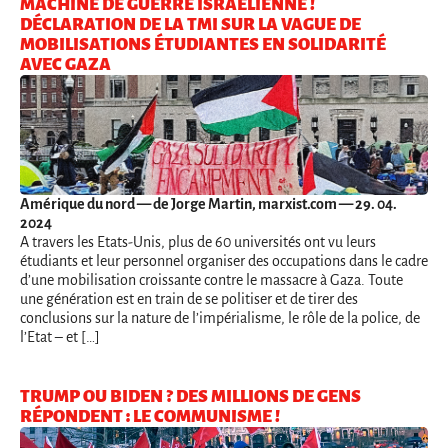
MACHINE DE GUERRE ISRAÉLIENNE !
DÉCLARATION DE LA TMI SUR LA VAGUE DE
MOBILISATIONS ÉTUDIANTES EN SOLIDARITÉ
AVEC GAZA
Amérique du nord
— de Jorge Martin, marxist.com — 29. 04.
2024
A travers les Etats-Unis, plus de 60 universités ont vu leurs
étudiants et leur personnel organiser des occupations dans le cadre
d’une mobilisation croissante contre le massacre à Gaza. Toute
une génération est en train de se politiser et de tirer des
conclusions sur la nature de l’impérialisme, le rôle de la police, de
l’Etat – et […]
TRUMP OU BIDEN ? DES MILLIONS DE GENS
RÉPONDENT : LE COMMUNISME !