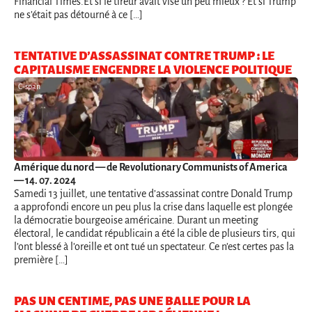
Financial Times.Et si le tireur avait visé un peu mieux ? Et si Trump
ne s’était pas détourné à ce […]
TENTATIVE D’ASSASSINAT CONTRE TRUMP : LE
CAPITALISME ENGENDRE LA VIOLENCE POLITIQUE
C-span
Amérique du nord
— de Revolutionary Communists of America
— 14. 07. 2024
Samedi 13 juillet, une tentative d’assassinat contre Donald Trump
a approfondi encore un peu plus la crise dans laquelle est plongée
la démocratie bourgeoise américaine. Durant un meeting
électoral, le candidat républicain a été la cible de plusieurs tirs, qui
l’ont blessé à l’oreille et ont tué un spectateur. Ce n’est certes pas la
première […]
PAS UN CENTIME, PAS UNE BALLE POUR LA