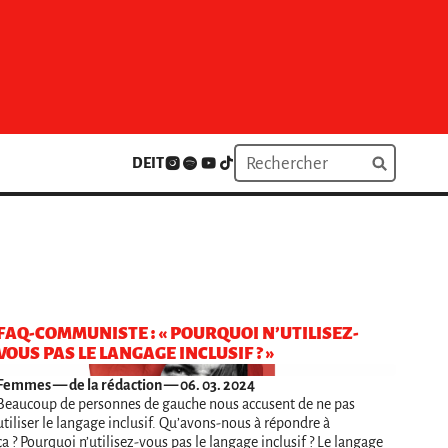
DE
IT
FAQ-COMMUNISTE : « POURQUOI N’UTILISEZ-
VOUS PAS LE LANGAGE INCLUSIF ? »
Femmes
— de la rédaction — 06. 03. 2024
Beaucoup de personnes de gauche nous accusent de ne pas
utiliser le langage inclusif. Qu’avons-nous à répondre à
ça ? Pourquoi n’utilisez-vous pas le langage inclusif ? Le langage