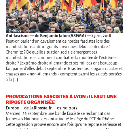
Antifascisme
— de Benjamin Jaton (ASEMA) — 25. 11. 2018
Peut-on parler d’un dévalement de hordes fascistes lors des
manifestations anti-migrants survenues début septembre à
Chemnitz ? De quelle situation sociale émergent ces
manifestations et comment combattre la montée de l’extrême-
droite ? L’extrême-droite allemande et ses milices ont beaucoup
fait parler d’elles début septembre. Bras tendus, slogans racistes et
chasses aux « non-Allemands » comptent parmi les saletés portées
à la […]
PROVOCATIONS FASCISTES À LYON : IL FAUT UNE
RIPOSTE ORGANISÉE
Europe
— de LaRiposte.fr — 02. 10. 2012
Mercredi 26 septembre une bande fasciste se réclamant des
Jeunesses Nationalistes ont attaqué le siège du PCF du Rhône.
Cette agression prouve encore une fois qu'une réponse sérieuse et