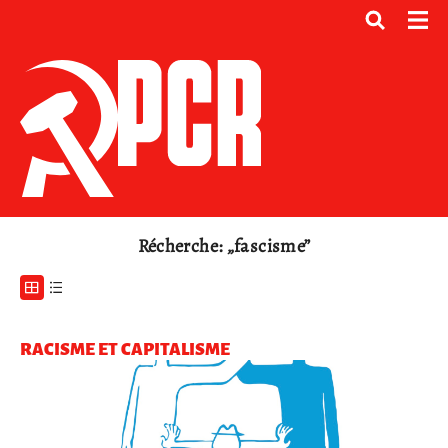
Récherche: „fascisme”
RACISME ET CAPITALISME