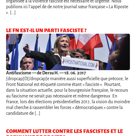
organisée à la violence fasciste est nécessaire et urgente. Nous
publions ici l'appel de de notre journal sœur française « La Riposte
». […]
LE FN EST-IL UN PARTI FASCISTE ?
Antifascisme
— de Dersu H. — 18. 06. 2017
[dropcap]D[/dropcap]e manière aussi superficielle que précoce, le
Front National est étiqueté comme étant « fasciste ». Pourtant,
dans la situation actuelle, pour la bourgeoisie française, le recours
au fascisme ne serait pas nécessaire et même dangereux. En
France, lors des élections présidentielles 2017, la vision du moindre
mal cherche à rassembler les forces « démocratiques » contre la
candidature de […]
COMMENT LUTTER CONTRE LES FASCISTES ET LE