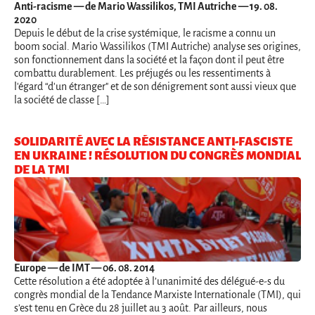
Anti-racisme
— de Mario Wassilikos, TMI Autriche — 19. 08.
2020
Depuis le début de la crise systémique, le racisme a connu un
boom social. Mario Wassilikos (TMI Autriche) analyse ses origines,
son fonctionnement dans la société et la façon dont il peut être
combattu durablement. Les préjugés ou les ressentiments à
l'égard “d'un étranger" et de son dénigrement sont aussi vieux que
la société de classe […]
SOLIDARITÉ AVEC LA RÉSISTANCE ANTI-FASCISTE
EN UKRAINE ! RÉSOLUTION DU CONGRÈS MONDIAL
DE LA TMI
Europe
— de IMT — 06. 08. 2014
Cette résolution a été adoptée à l’unanimité des délégué-e-s du
congrès mondial de la Tendance Marxiste Internationale (TMI), qui
s’est tenu en Grèce du 28 juillet au 3 août. Par ailleurs, nous